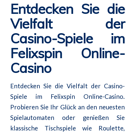
Entdecken Sie die
Vielfalt der
Casino-Spiele im
Felixspin Online-
Casino
Entdecken Sie die Vielfalt der Casino-
Spiele im Felixspin Online-Casino.
Probieren Sie Ihr Glück an den neuesten
Spielautomaten oder genießen Sie
klassische Tischspiele wie Roulette,