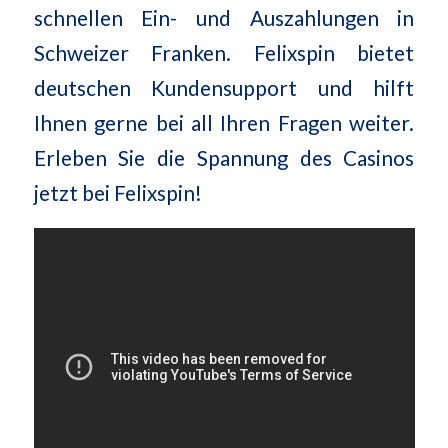
schnellen Ein- und Auszahlungen in
Schweizer Franken. Felixspin bietet
deutschen Kundensupport und hilft
Ihnen gerne bei all Ihren Fragen weiter.
Erleben Sie die Spannung des Casinos
jetzt bei Felixspin!