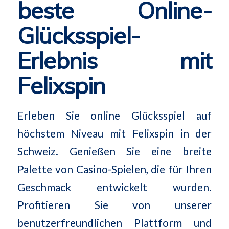
beste Online-
Glücksspiel-
Erlebnis mit
Felixspin
Erleben Sie online Glücksspiel auf
höchstem Niveau mit Felixspin in der
Schweiz. Genießen Sie eine breite
Palette von Casino-Spielen, die für Ihren
Geschmack entwickelt wurden.
Profitieren Sie von unserer
benutzerfreundlichen Plattform und