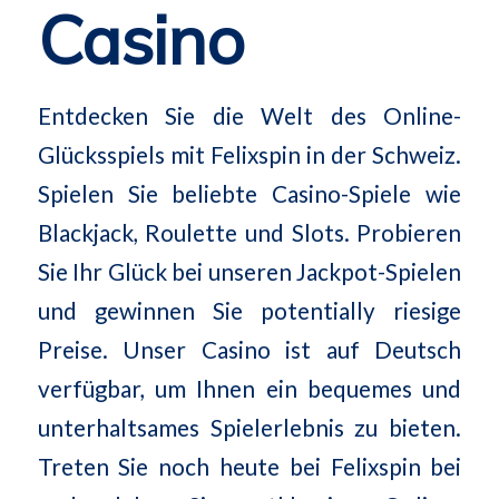
Casino
Entdecken Sie die Welt des Online-
Glücksspiels mit Felixspin in der Schweiz.
Spielen Sie beliebte Casino-Spiele wie
Blackjack, Roulette und Slots. Probieren
Sie Ihr Glück bei unseren Jackpot-Spielen
und gewinnen Sie potentially riesige
Preise. Unser Casino ist auf Deutsch
verfügbar, um Ihnen ein bequemes und
unterhaltsames Spielerlebnis zu bieten.
Treten Sie noch heute bei Felixspin bei