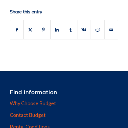
Share this entry
Find information
Why Choose Budget
Contact Budget
Rental Conditions