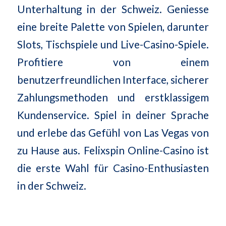
Unterhaltung in der Schweiz. Geniesse
eine breite Palette von Spielen, darunter
Slots, Tischspiele und Live-Casino-Spiele.
Profitiere von einem
benutzerfreundlichen Interface, sicherer
Zahlungsmethoden und erstklassigem
Kundenservice. Spiel in deiner Sprache
und erlebe das Gefühl von Las Vegas von
zu Hause aus. Felixspin Online-Casino ist
die erste Wahl für Casino-Enthusiasten
in der Schweiz.