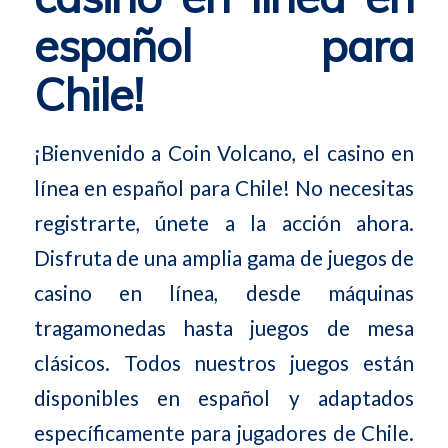
español para
Chile!
¡Bienvenido a Coin Volcano, el casino en
línea en español para Chile! No necesitas
registrarte, únete a la acción ahora.
Disfruta de una amplia gama de juegos de
casino en línea, desde máquinas
tragamonedas hasta juegos de mesa
clásicos. Todos nuestros juegos están
disponibles en español y adaptados
específicamente para jugadores de Chile.