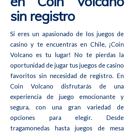
en Coin Volcano
sin registro
Si eres un apasionado de los juegos de
casino y te encuentras en Chile, ¡Coin
Volcano es tu lugar! No te pierdas la
oportunidad de jugar tus juegos de casino
favoritos sin necesidad de registro. En
Coin Volcano disfrutarás de una
experiencia de juego emocionante y
segura, con una gran variedad de
opciones para elegir. Desde
tragamonedas hasta juegos de mesa