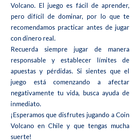
Volcano. El juego es fácil de aprender,
pero difícil de dominar, por lo que te
recomendamos practicar antes de jugar
con dinero real.
Recuerda siempre jugar de manera
responsable y establecer límites de
apuestas y pérdidas. Si sientes que el
juego está comenzando a afectar
negativamente tu vida, busca ayuda de
inmediato.
¡Esperamos que disfrutes jugando a Coin
Volcano en Chile y que tengas mucha
suerte!