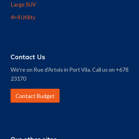
Large SUV
4×4 Utility
Contact Us
We're on Rue d'Artois in Port Vila. Call us on +678
23170
Contact Budget