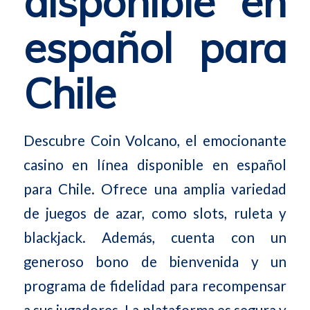
disponible en
español para
Chile
Descubre Coin Volcano, el emocionante
casino en línea disponible en español
para Chile. Ofrece una amplia variedad
de juegos de azar, como slots, ruleta y
blackjack. Además, cuenta con un
generoso bono de bienvenida y un
programa de fidelidad para recompensar
a sus jugadores. La plataforma es segura y