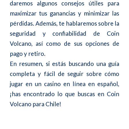
daremos algunos consejos útiles para
maximizar tus ganancias y minimizar las
pérdidas. Además, te hablaremos sobre la
seguridad y confiabilidad de Coin
Volcano, así como de sus opciones de
pago y retiro.
En resumen, si estás buscando una guía
completa y fácil de seguir sobre cómo
jugar en un casino en línea en español,
¡has encontrado lo que buscas en Coin
Volcano para Chile!