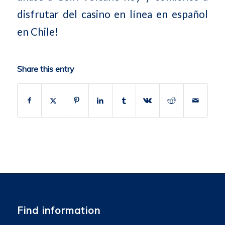
disfrutar del casino en línea en español
en Chile!
Share this entry
Find information