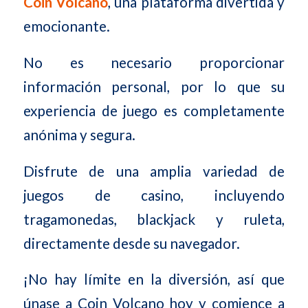
Coin Volcano
, una plataforma divertida y
emocionante.
No es necesario proporcionar
información personal, por lo que su
experiencia de juego es completamente
anónima y segura.
Disfrute de una amplia variedad de
juegos de casino, incluyendo
tragamonedas, blackjack y ruleta,
directamente desde su navegador.
¡No hay límite en la diversión, así que
únase a Coin Volcano hoy y comience a