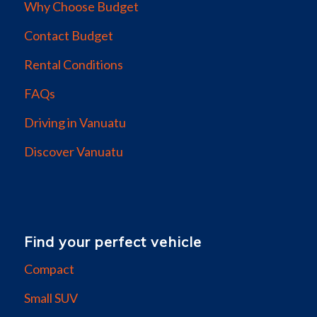
Why Choose Budget
Contact Budget
Rental Conditions
FAQs
Driving in Vanuatu
Discover Vanuatu
Find your perfect vehicle
Compact
Small SUV