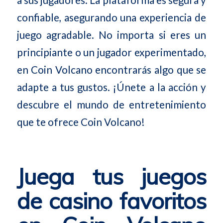
confiable, asegurando una experiencia de
juego agradable. No importa si eres un
principiante o un jugador experimentado,
en Coin Volcano encontrarás algo que se
adapte a tus gustos. ¡Únete a la acción y
descubre el mundo de entretenimiento
que te ofrece Coin Volcano!
Juega tus juegos
de casino favoritos