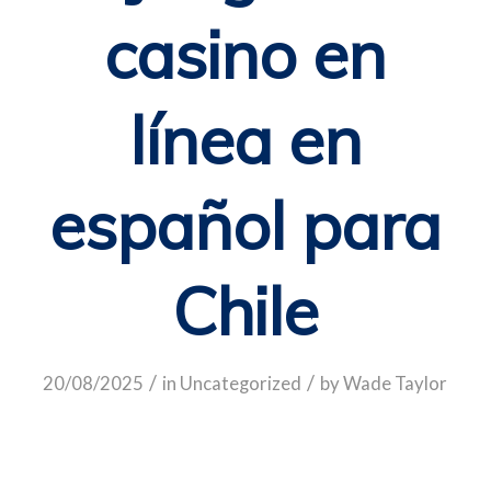
casino en
línea en
español para
Chile
/
/
20/08/2025
in
Uncategorized
by
Wade Taylor