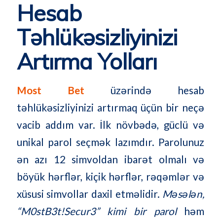
Hesab
Təhlükəsizliyinizi
Artırma Yolları
Most Bet
üzərində hesab
təhlükəsizliyinizi artırmaq üçün bir neçə
vacib addım var. İlk növbədə, güclü və
unikal parol seçmək lazımdır. Parolunuz
ən azı 12 simvoldan ibarət olmalı və
böyük hərflər, kiçik hərflər, rəqəmlər və
xüsusi simvollar daxil etməlidir.
Məsələn,
“M0stB3t!Secur3” kimi bir parol
həm