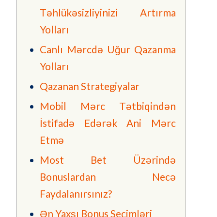
Təhlükəsizliyinizi Artırma
Yolları
Canlı Mərcdə Uğur Qazanma
Yolları
Qazanan Strategiyalar
Mobil Mərc Tətbiqindən
İstifadə Edərək Ani Mərc
Etmə
Most Bet Üzərində
Bonuslardan Necə
Faydalanırsınız?
Ən Yaxşı Bonus Seçimləri