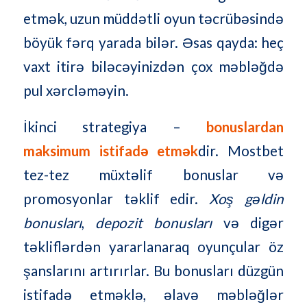
etmək, uzun müddətli oyun təcrübəsində
böyük fərq yarada bilər. Əsas qayda: heç
vaxt itirə biləcəyinizdən çox məbləğdə
pul xərcləməyin.
İkinci strategiya –
bonuslardan
maksimum istifadə etmək
dir. Mostbet
tez-tez müxtəlif bonuslar və
promosyonlar təklif edir.
Xoş gəldin
bonusları
,
depozit bonusları
və digər
təkliflərdən yararlanaraq oyunçular öz
şanslarını artırırlar. Bu bonusları düzgün
istifadə etməklə, əlavə məbləğlər