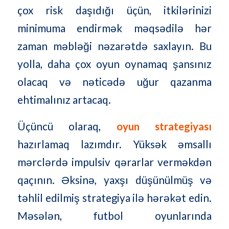
çox risk daşıdığı üçün, itkilərinizi
minimuma endirmək məqsədilə hər
zaman məbləği nəzarətdə saxlayın. Bu
yolla, daha çox oyun oynamaq şansınız
olacaq və nəticədə uğur qazanma
ehtimalınız artacaq.
Üçüncü olaraq,
oyun strategiyası
hazırlamaq lazımdır. Yüksək əmsallı
mərclərdə impulsiv qərarlar verməkdən
qaçının. Əksinə, yaxşı düşünülmüş və
təhlil edilmiş strategiya ilə hərəkət edin.
Məsələn, futbol oyunlarında