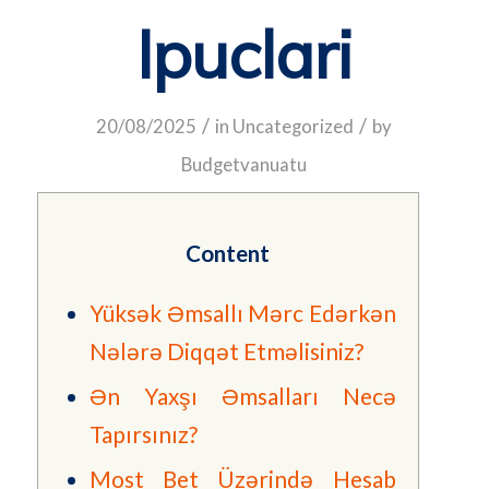
Ipuclari
/
/
20/08/2025
in
Uncategorized
by
Budgetvanuatu
Content
Yüksək Əmsallı Mərc Edərkən
Nələrə Diqqət Etməlisiniz?
Ən Yaxşı Əmsalları Necə
Tapırsınız?
Most Bet Üzərində Hesab