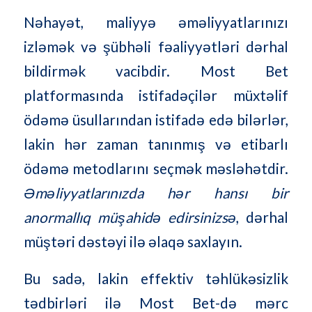
Nəhayət, maliyyə əməliyyatlarınızı
izləmək və şübhəli fəaliyyətləri dərhal
bildirmək vacibdir. Most Bet
platformasında istifadəçilər müxtəlif
ödəmə üsullarından istifadə edə bilərlər,
lakin hər zaman tanınmış və etibarlı
ödəmə metodlarını seçmək məsləhətdir.
Əməliyyatlarınızda hər hansı bir
anormallıq müşahidə edirsinizsə
, dərhal
müştəri dəstəyi ilə əlaqə saxlayın.
Bu sadə, lakin effektiv təhlükəsizlik
tədbirləri ilə Most Bet-də mərc