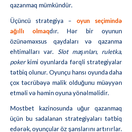
qazanmaq mümkündür.
Üçüncü strategiya –
oyun seçimində
ağıllı olmaq
dır. Hər bir oyunun
özünəməxsus qaydaları və qazanma
ehtimalları var.
Slot maşınları
,
ruletka
,
poker
kimi oyunlarda fərqli strategiyalar
tətbiq olunur. Oyunçu hansı oyunda daha
çox təcrübəyə malik olduğunu müəyyən
etməli və həmin oyuna yönəlməlidir.
Mostbet kazinosunda uğur qazanmaq
üçün bu sadalanan strategiyaları tətbiq
edərək, oyunçular öz şanslarını artırırlar.