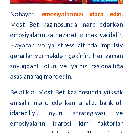
Nəhayət,
emosiyalarınızı idarə edin
.
Most Bet kazinosunda mərc edərkən
emosiyalarınıza nəzarət etmək vacibdir.
Həyəcan və ya stress altında impulsiv
qərarlar verməkdən çəkinin. Hər zaman
soyuqqanlı olun və yalnız rasionallığa
əsaslanaraq mərc edin.
Beləliklə, Most Bet kazinosunda yüksək
əmsallı mərc edərkən analiz, bankroll
idarəçiliyi, oyun strategiyası və
emosiyaların idarəsi kimi faktorlar