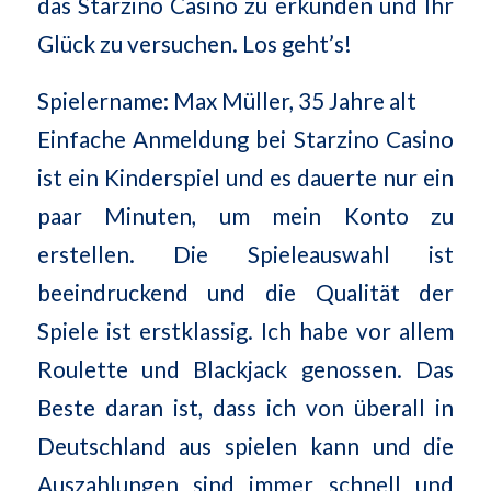
das Starzino Casino zu erkunden und Ihr
Glück zu versuchen. Los geht’s!
Spielername: Max Müller, 35 Jahre alt
Einfache Anmeldung bei Starzino Casino
ist ein Kinderspiel und es dauerte nur ein
paar Minuten, um mein Konto zu
erstellen. Die Spieleauswahl ist
beeindruckend und die Qualität der
Spiele ist erstklassig. Ich habe vor allem
Roulette und Blackjack genossen. Das
Beste daran ist, dass ich von überall in
Deutschland aus spielen kann und die
Auszahlungen sind immer schnell und