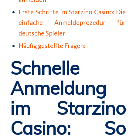
Erste Schritte im Starzino Casino: Die
einfache Anmeldeprozedur für
deutsche Spieler
Häufig gestellte Fragen:
Schnelle
Anmeldung
im Starzino
Casino: So