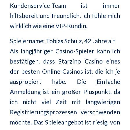
Kundenservice-Team ist immer
hilfsbereit und freundlich. Ich fühle mich
wirklich wie eine VIP-Kundin.
Spielername: Tobias Schulz, 42 Jahre alt
Als langjähriger Casino-Spieler kann ich
bestätigen, dass Starzino Casino eines
der besten Online-Casinos ist, die ich je
ausprobiert habe. Die Einfache
Anmeldung ist ein großer Pluspunkt, da
ich nicht viel Zeit mit langwierigen
Registrierungsprozessen verschwenden
möchte. Das Spieleangebot ist riesig, von