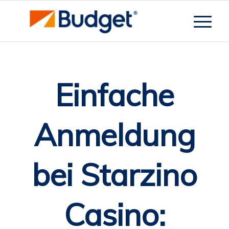
Einfache
Anmeldung
bei Starzino
Casino: