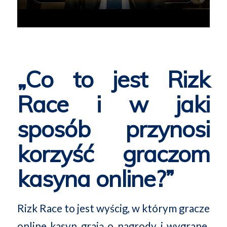
„Co to jest Rizk
Race i w jaki
sposób przynosi
korzyść graczom
kasyna online?”
Rizk Race to jest wyścig, w którym gracze
online kasyn grają o nagrody i wygrane.