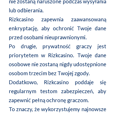
nie zostaną naruszone podczas wysyłania
lub odbierania.
Rizkcasino zapewnia zaawansowaną
enkryptację, aby ochronić Twoje dane
przed osobami nieuprawnionymi.
Po drugie, prywatność graczy jest
priorytetem w Rizkcasino. Twoje dane
osobowe nie zostaną nigdy udostępnione
osobom trzecim bez Twojej zgody.
Dodatkowo, Rizkcasino poddaje się
regularnym testom zabezpieczeń, aby
zapewnić pełną ochronę graczom.
To znaczy, że wykorzystujemy najnowsze