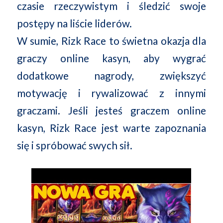
czasie rzeczywistym i śledzić swoje
postępy na liście liderów.
W sumie, Rizk Race to świetna okazja dla
graczy online kasyn, aby wygrać
dodatkowe nagrody, zwiększyć
motywację i rywalizować z innymi
graczami. Jeśli jesteś graczem online
kasyn, Rizk Race jest warte zapoznania
się i spróbować swych sił.