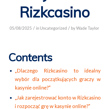
Rizkcasino
/
/
05/08/2025
in
Uncategorized
by
Wade Taylor
Contents
„Dlaczego Rizkcasino to idealny
wybór dla początkujących graczy w
kasynie online?”
„Jak zarejestrować konto w Rizkcasino
i rozpocząć grę w kasynie online?”