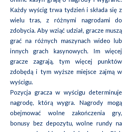
Każdy wyścig trwa tydzień i składa się z
wielu tras, z różnymi nagrodami do
zdobycia. Aby wziąć udział, gracze muszą
grać na różnych maszynach wideo lub
innych grach kasynowych. Im więcej
gracze zagrają, tym więcej punktów
zdobędą i tym wyższe miejsce zajmą w
wyścigu.
Pozycja gracza w wyścigu determinuje
nagrodę, którą wygra. Nagrody mogą
obejmować wolne zakończenia gry,
bonusy bez depozytu, wolne rundy na