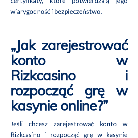
certyfikaty, które potwierdzają jego
wiarygodność i bezpieczeństwo.
„Jak zarejestrować
konto w
Rizkcasino i
rozpocząć grę w
kasynie online?”
Jeśli chcesz zarejestrować konto w
Rizkcasino i rozpocząć grę w kasynie