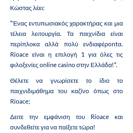
Κώστας λέει:
“Ένας εντυπωσιακός χαρακτήρας και μια
τέλεια λειτουργία. Τα παιχνίδια είναι
περίπλοκα αλλά πολύ ενδιαφέρontα.
Rioace είναι η επιλογή 1 για όλες τις
φιλοξενίες online casino στην Ελλάδα!”.
Θέλετε να γνωρίσετε το ίδιο τo
παιχνιδιμάθημα του καζίνο όπως στο
Rioace;
Δειτε την εμφάνιση του Rioace και
συνδεθείτε για να παίξετε τώρα!