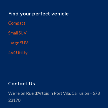
Find your perfect vehicle
Compact
Small SUV
Large SUV
4×4 Utility
Contact Us
We're on Rue d'Artois in Port Vila. Call us on +678
23170