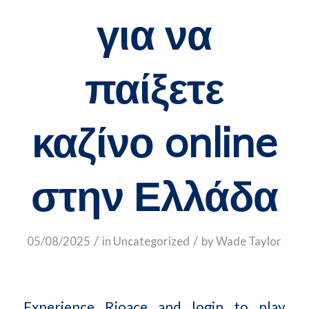
για να
παίξετε
καζίνο online
στην Ελλάδα
/
/
05/08/2025
in
Uncategorized
by
Wade Taylor
Experience Rioace and login to play