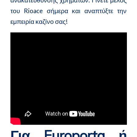
ανακατεύθυνσης χρημάτων. Γίνετε μέλος
του Rioace σήμερα και αναπτύξτε την
εμπειρία καζίνο σας!
Για Europorta ή