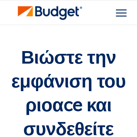
Βιώστε την
εμφάνιση του
ριоαce και
συνδεθείτε