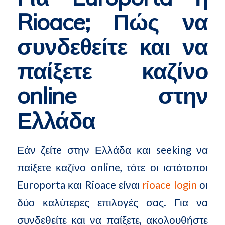
Rioace; Πώς να
συνδεθείτε και να
παίξετε καζίνο
online στην
Ελλάδα
Εάν ζείτe στην Ελλάδα και seeking να
παίξετe καζίνο online, τότε οι ιστότοποι
Europorta και Rioace είναι
rioace login
οι
δύο καλύτερες επιλογές σας. Για να
συνδεθείτε και να παίξετε, ακολουθήστε