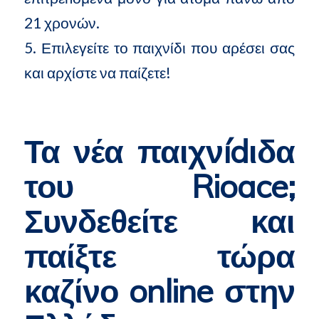
21 χρονών.
5. Επιλεγείτε το παιχνίδι που αρέσει σας
και αρχίστε να παίζετε!
Τα νέα παιχνídιδα
του Rioace;
Συνδεθείτε και
παίξτε τώρα
καζίνο online στην