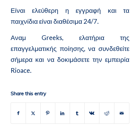
Είναι ελεύθερη η εγγραφή και τα
παιχνίδια είναι διαθέσιμα 24/7.
Αναμ Greeks, ελατήρια της
επαγγελματικής ποίησης, να συνδεθείτε
σήμερα και να δοκιμάσετε την εμπειρία
Rioace.
Share this entry