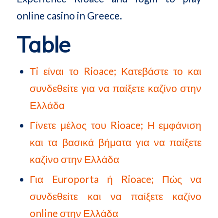
online casino in Greece.
Table
Τi είναι το Rioace; Κατεβάστε το και
συνδεθείτε για να παίξετε καζίνο στην
Ελλάδα
Γίνετε μέλος του Rioace; Η εμφάνιση
και τα βασικά βήματα για να παίξετε
καζίνο στην Ελλάδα
Για Europorta ή Rioace; Πώς να
συνδεθείτε και να παίξετε καζίνο
online στην Ελλάδα