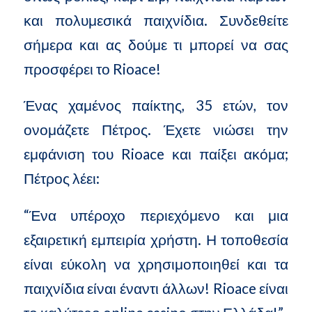
και πολυμεσικά παιχνίδια. Συνδεθείτε
σήμερα και ας δούμε τι μπορεί να σας
προσφέρει το Rioace!
Ένας χαμένος παίκτης, 35 ετών, τον
ονομάζετε Πέτρος. Έχετε νιώσει την
εμφάνιση του Rioace και παίξει ακόμα;
Πέτρος λέει:
“Ένα υπέροχο περιεχόμενο και μια
εξαιρετική εμπειρία χρήστη. Η τοποθεσία
είναι εύκολη να χρησιμοποιηθεί και τα
παιχνίδια είναι έναντι άλλων! Rioace είναι