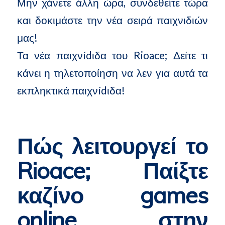
Μην χάνετε άλλη ώρα, συνδεθείτε τώρα
και δοκιμάστε την νέα σειρά παιχνιδιών
μας!
Τα νέα παιχνídιδα του Rioace; Δείτε τι
κάνει η τηλετοποίηση να λεν για αυτά τα
εκπληκτικά παιχνídιδα!
Πώς λειτουργεί το
Rioace; Παίξτε
καζίνο games
online στην