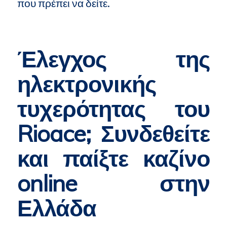
που πρέπει να δείτε.
Έλεγχος της
ηλεκτρονικής
τυχερότητας του
Rioace; Συνδεθείτε
και παίξτε καζίνο
online στην
Ελλάδα