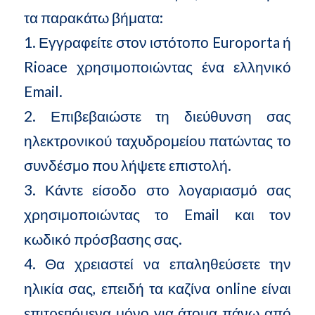
τα παρακάτω βήματα:
1. Εγγραφείτε στον ιστότοπο Europorta ή
Rioace χρησιμοποιώντας ένα ελληνικό
Email.
2. Επιβεβαιώστε τη διεύθυνση σας
ηλεκτρονικού ταχυδρομείου πατώντας το
συνδέσμο που λήψετε επιστολή.
3. Κάντε είσοδο στο λογαριασμό σας
χρησιμοποιώντας το Email και τον
κωδικό πρόσβασης σας.
4. Θα χρειαστεί να επαληθεύσετε την
ηλικία σας, επειδή τα καζίνα online είναι
επιτρεпόμενα μόνο για άτομα πάνω από