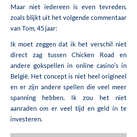
Maar niet iedereen is even tevreden,
zoals blijkt uit het volgende commentaar
van Tom, 45 jaar:
Ik moet zeggen dat ik het verschil niet
direct zag tussen Chicken Road en
andere gokspellen in online casino’s in
België. Het concept is niet heel origineel
en er zijn andere spellen die veel meer
spanning hebben. Ik zou het niet
aanraden om er veel tijd en geld in te
investeren.