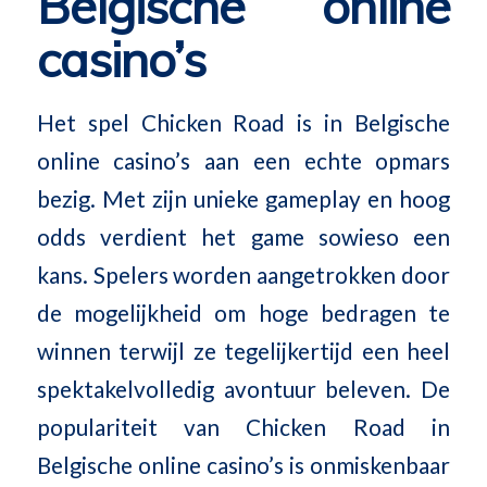
Belgische online
casino’s
Het spel Chicken Road is in Belgische
online casino’s aan een echte opmars
bezig. Met zijn unieke gameplay en hoog
odds verdient het game sowieso een
kans. Spelers worden aangetrokken door
de mogelijkheid om hoge bedragen te
winnen terwijl ze tegelijkertijd een heel
spektakelvolledig avontuur beleven. De
populariteit van Chicken Road in
Belgische online casino’s is onmiskenbaar