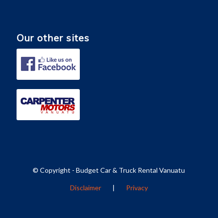
Our other sites
© Copyright - Budget Car & Truck Rental Vanuatu
Disclaimer
|
Privacy