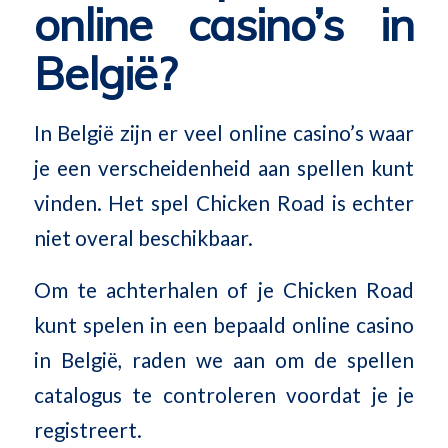
online casino’s in
België?
In België zijn er veel online casino’s waar
je een verscheidenheid aan spellen kunt
vinden. Het spel Chicken Road is echter
niet overal beschikbaar.
Om te achterhalen of je Chicken Road
kunt spelen in een bepaald online casino
in België, raden we aan om de spellen
catalogus te controleren voordat je je
registreert.