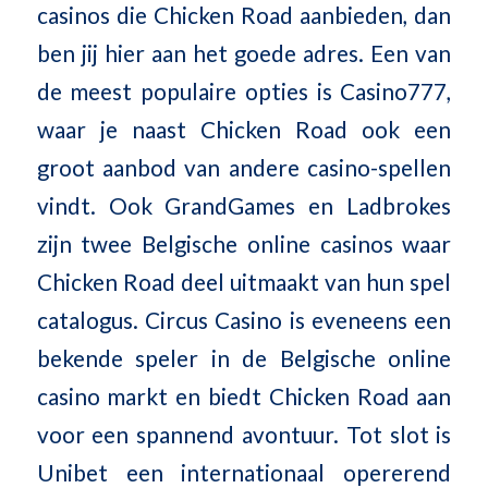
casinos die Chicken Road aanbieden, dan
ben jij hier aan het goede adres. Een van
de meest populaire opties is Casino777,
waar je naast Chicken Road ook een
groot aanbod van andere casino-spellen
vindt. Ook GrandGames en Ladbrokes
zijn twee Belgische online casinos waar
Chicken Road deel uitmaakt van hun spel
catalogus. Circus Casino is eveneens een
bekende speler in de Belgische online
casino markt en biedt Chicken Road aan
voor een spannend avontuur. Tot slot is
Unibet een internationaal opererend