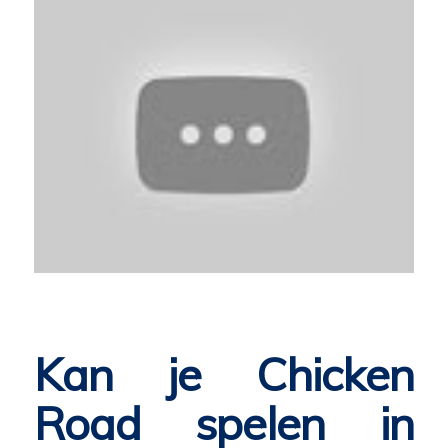
Kan je Chicken
Road spelen in