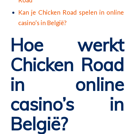
Road
Kan je Chicken Road spelen in online
casino’s in België?
Hoe werkt
Chicken Road
in online
casino’s in
België?