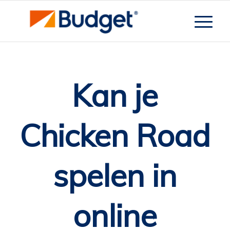
Kan je
Chicken Road
spelen in
online