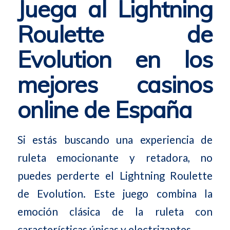
Juega al Lightning
Roulette de
Evolution en los
mejores casinos
online de España
Si estás buscando una experiencia de
ruleta emocionante y retadora, no
puedes perderte el Lightning Roulette
de Evolution. Este juego combina la
emoción clásica de la ruleta con
características únicas y electrizantes.