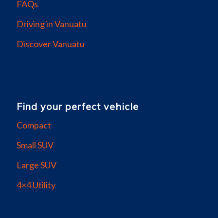
FAQs
Driving in Vanuatu
Discover Vanuatu
Find your perfect vehicle
Compact
Small SUV
Large SUV
4×4 Utility