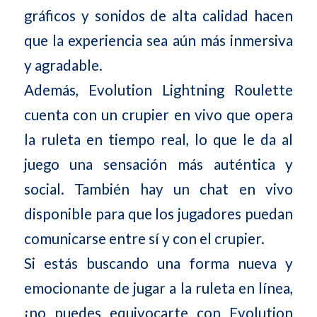
gráficos y sonidos de alta calidad hacen
que la experiencia sea aún más inmersiva
y agradable.
Además, Evolution Lightning Roulette
cuenta con un crupier en vivo que opera
la ruleta en tiempo real, lo que le da al
juego una sensación más auténtica y
social. También hay un chat en vivo
disponible para que los jugadores puedan
comunicarse entre sí y con el crupier.
Si estás buscando una forma nueva y
emocionante de jugar a la ruleta en línea,
¡no puedes equivocarte con Evolution