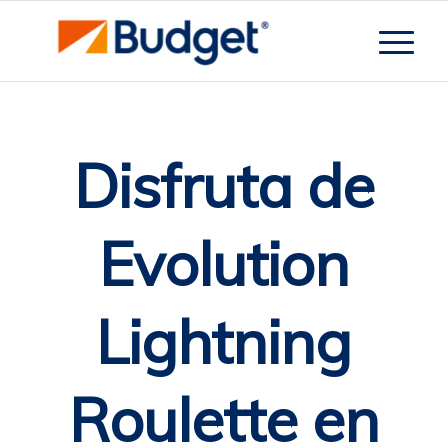
Disfruta de
Evolution
Lightning
Roulette en