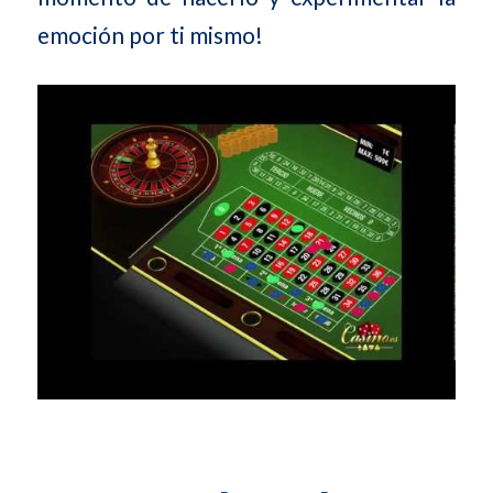
emoción por ti mismo!