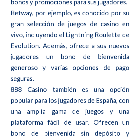
bonos y promociones para sus jugadores.
Betway, por ejemplo, es conocido por su
gran selección de juegos de casino en
vivo, incluyendo el Lightning Roulette de
Evolution. Además, ofrece a sus nuevos
jugadores un bono de bienvenida
generoso y varias opciones de pago
seguras.
888 Casino también es una opción
popular para los jugadores de España, con
una amplia gama de juegos y una
plataforma fácil de usar. Ofrecen un
bono de bienvenida sin depósito y