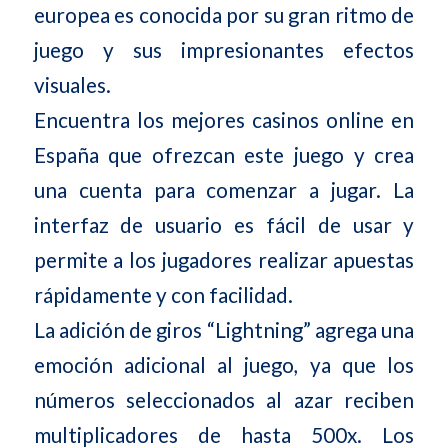
europea es conocida por su gran ritmo de
juego y sus impresionantes efectos
visuales.
Encuentra los mejores casinos online en
España que ofrezcan este juego y crea
una cuenta para comenzar a jugar. La
interfaz de usuario es fácil de usar y
permite a los jugadores realizar apuestas
rápidamente y con facilidad.
La adición de giros “Lightning” agrega una
emoción adicional al juego, ya que los
números seleccionados al azar reciben
multiplicadores de hasta 500x. Los