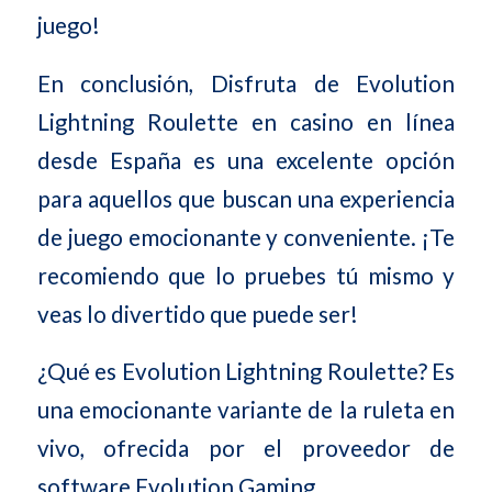
juego!
En conclusión, Disfruta de Evolution
Lightning Roulette en casino en línea
desde España es una excelente opción
para aquellos que buscan una experiencia
de juego emocionante y conveniente. ¡Te
recomiendo que lo pruebes tú mismo y
veas lo divertido que puede ser!
¿Qué es Evolution Lightning Roulette? Es
una emocionante variante de la ruleta en
vivo, ofrecida por el proveedor de
software Evolution Gaming.