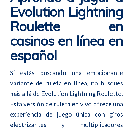
Evolution Lightning
Roulette en
casinos en línea en
español
Si estás buscando una emocionante
variante de ruleta en línea, no busques
más allá de Evolution Lightning Roulette.
Esta versión de ruleta en vivo ofrece una
experiencia de juego única con giros
electrizantes y multiplicadores