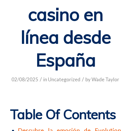
casino en
línea desde
España
/
/
02/08/2025
in
Uncategorized
by
Wade Taylor
Table Of Contents
Descubre la emoción de Evolution