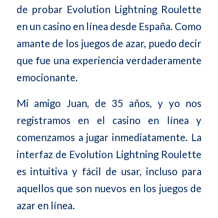
de probar Evolution Lightning Roulette
en un casino en línea desde España. Como
amante de los juegos de azar, puedo decir
que fue una experiencia verdaderamente
emocionante.
Mi amigo Juan, de 35 años, y yo nos
registramos en el casino en línea y
comenzamos a jugar inmediatamente. La
interfaz de Evolution Lightning Roulette
es intuitiva y fácil de usar, incluso para
aquellos que son nuevos en los juegos de
azar en línea.