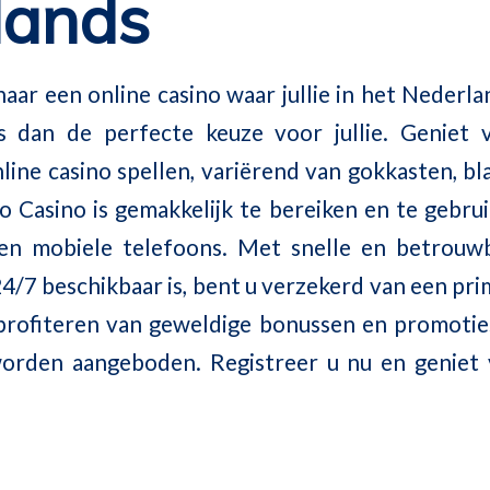
lands
 naar een online casino waar jullie in het Nederl
s dan de perfecte keuze voor jullie. Geniet 
line casino spellen, variërend van gokkasten, bla
o Casino is gemakkelijk te bereiken en te gebrui
 en mobiele telefoons. Met snelle en betrouw
24/7 beschikbaar is, bent u verzekerd van een pri
profiteren van geweldige bonussen en promoties
orden aangeboden. Registreer u nu en geniet