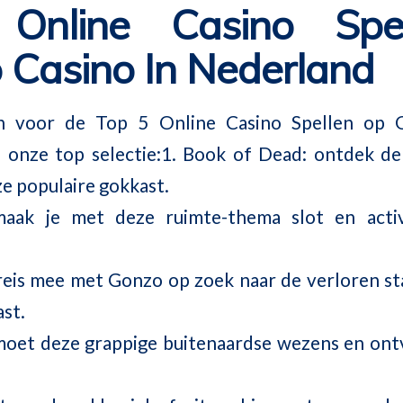
Online Casino Spe
 Casino In Nederland
ich voor de Top 5 Online Casino Spellen op G
s onze top selectie:1. Book of Dead: ontdek d
e populaire gokkast.
rmaak je met deze ruimte-thema slot en activ
reis mee met Gonzo op zoek naar de verloren st
ast.
moet deze grappige buitenaardse wezens en ont