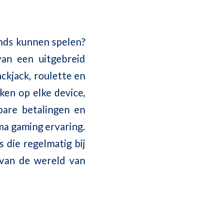
ands kunnen spelen?
van een uitgebreid
ckjack, roulette en
ken op elke device,
bare betalingen en
ma gaming ervaring.
 die regelmatig bij
 van de wereld van