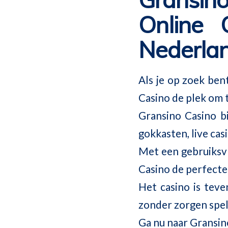
Online 
Nederla
Als je op zoek ben
Casino de plek om t
Gransino Casino bi
gokkasten, live cas
Met een gebruiksvr
Casino de perfecte
Het casino is teve
zonder zorgen spel
Ga nu naar Gransin