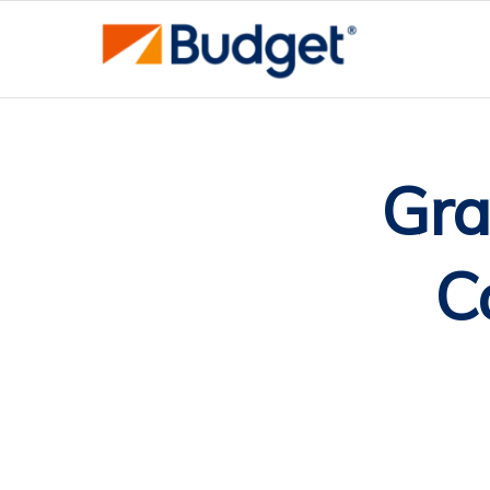
Gra
C