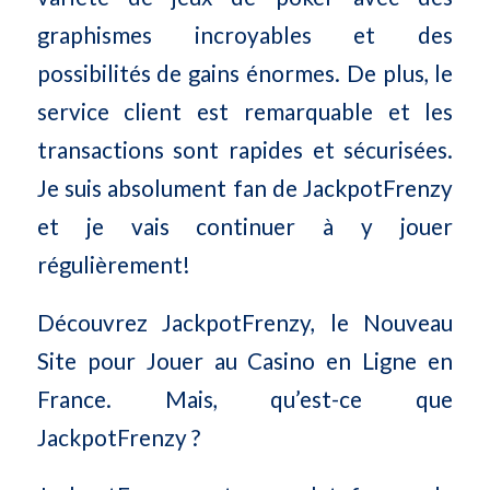
graphismes incroyables et des
possibilités de gains énormes. De plus, le
service client est remarquable et les
transactions sont rapides et sécurisées.
Je suis absolument fan de JackpotFrenzy
et je vais continuer à y jouer
régulièrement!
Découvrez JackpotFrenzy, le Nouveau
Site pour Jouer au Casino en Ligne en
France. Mais, qu’est-ce que
JackpotFrenzy ?