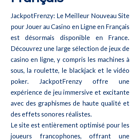
JackpotFrenzy: Le Meilleur Nouveau Site
pour Jouer au Casino en Ligne en Français
est désormais disponible en France.
Découvrez une large sélection de jeux de
casino en ligne, y compris les machines à
sous, la roulette, le blackjack et le vidéo
poker. JackpotFrenzy offre une
expérience de jeu immersive et excitante
avec des graphismes de haute qualité et
des effets sonores réalistes.
Le site est entièrement optimisé pour les
joueurs francophones, offrant une