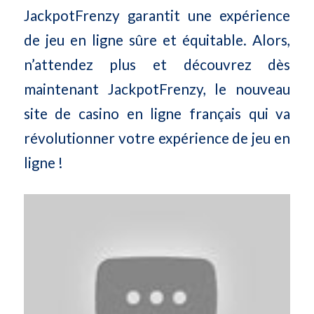
JackpotFrenzy garantit une expérience
de jeu en ligne sûre et équitable. Alors,
n’attendez plus et découvrez dès
maintenant JackpotFrenzy, le nouveau
site de casino en ligne français qui va
révolutionner votre expérience de jeu en
ligne !