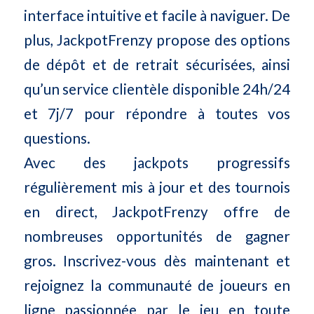
interface intuitive et facile à naviguer. De
plus, JackpotFrenzy propose des options
de dépôt et de retrait sécurisées, ainsi
qu’un service clientèle disponible 24h/24
et 7j/7 pour répondre à toutes vos
questions.
Avec des jackpots progressifs
régulièrement mis à jour et des tournois
en direct, JackpotFrenzy offre de
nombreuses opportunités de gagner
gros. Inscrivez-vous dès maintenant et
rejoignez la communauté de joueurs en
ligne passionnée par le jeu en toute