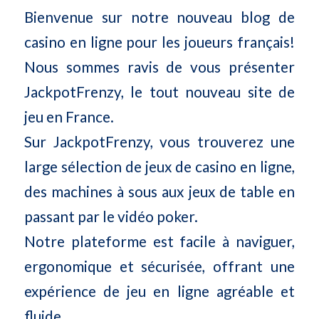
Bienvenue sur notre nouveau blog de
casino en ligne pour les joueurs français!
Nous sommes ravis de vous présenter
JackpotFrenzy, le tout nouveau site de
jeu en France.
Sur JackpotFrenzy, vous trouverez une
large sélection de jeux de casino en ligne,
des machines à sous aux jeux de table en
passant par le vidéo poker.
Notre plateforme est facile à naviguer,
ergonomique et sécurisée, offrant une
expérience de jeu en ligne agréable et
fluide.