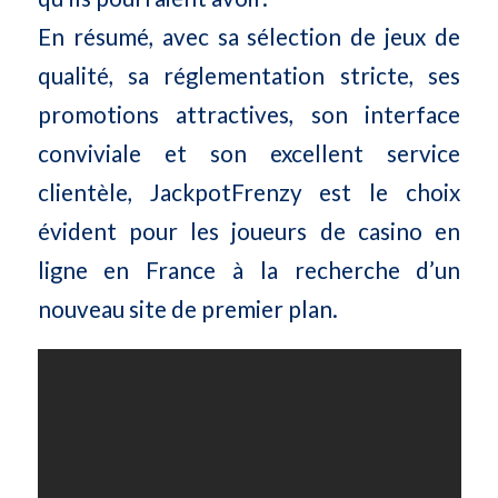
En résumé, avec sa sélection de jeux de
qualité, sa réglementation stricte, ses
promotions attractives, son interface
conviviale et son excellent service
clientèle, JackpotFrenzy est le choix
évident pour les joueurs de casino en
ligne en France à la recherche d’un
nouveau site de premier plan.