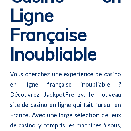
Ligne
Française
Inoubliable
Vous cherchez une expérience de casino
en ligne française inoubliable ?
Découvrez JackpotFrenzy, le nouveau
site de casino en ligne qui fait fureur en
France. Avec une large sélection de jeux
de casino, y compris les machines à sous,