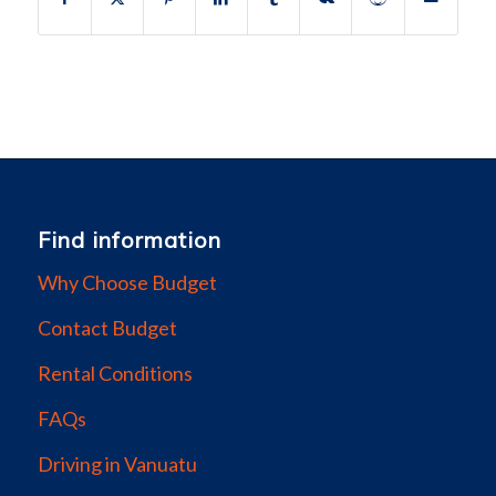
Find information
Why Choose Budget
Contact Budget
Rental Conditions
FAQs
Driving in Vanuatu