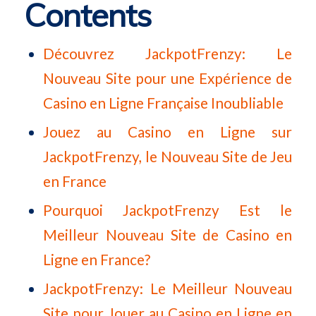
Contents
Découvrez JackpotFrenzy: Le
Nouveau Site pour une Expérience de
Casino en Ligne Française Inoubliable
Jouez au Casino en Ligne sur
JackpotFrenzy, le Nouveau Site de Jeu
en France
Pourquoi JackpotFrenzy Est le
Meilleur Nouveau Site de Casino en
Ligne en France?
JackpotFrenzy: Le Meilleur Nouveau
Site pour Jouer au Casino en Ligne en