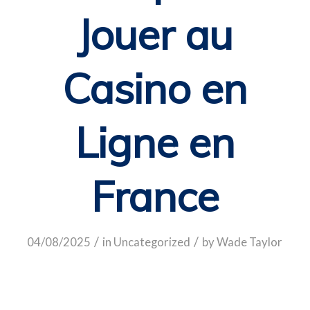
Jouer au
Casino en
Ligne en
France
/
/
04/08/2025
in
Uncategorized
by
Wade Taylor