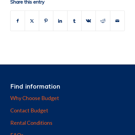
Share this entry
Find information
Why Choose Budget
Contact Budget
Rental Conditions