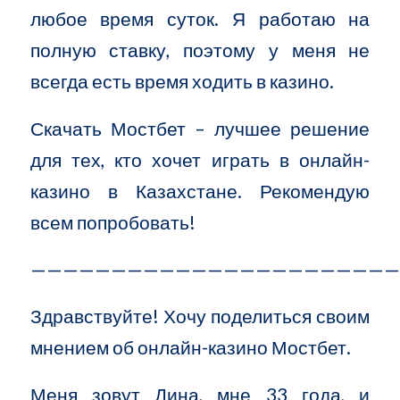
любое время суток. Я работаю на
полную ставку, поэтому у меня не
всегда есть время ходить в казино.
Скачать Мостбет – лучшее решение
для тех, кто хочет играть в онлайн-
казино в Казахстане. Рекомендую
всем попробовать!
———————————————————————
Здравствуйте! Хочу поделиться своим
мнением об онлайн-казино Мостбет.
Меня зовут Дина, мне 33 года, и