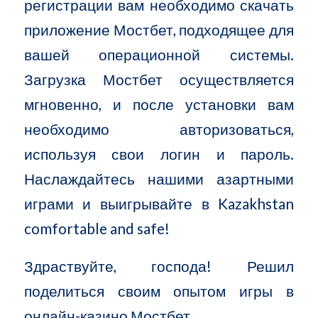
регистрации вам необходимо скачать
приложение Мостбет, подходящее для
вашей операционной системы.
Загрузка Мостбет осуществляется
мгновенно, и после установки вам
необходимо авторизоваться,
используя свои логин и пароль.
Наслаждайтесь нашими азартными
играми и выигрывайте в Kazakhstan
comfortable and safe!
Здраствуйте, господа! Решил
поделиться своим опытом игры в
онлайн-казино Мостбет.