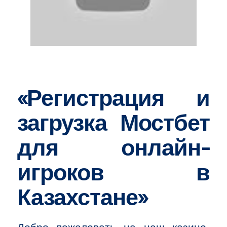
«Регистрация и
загрузка Мостбет
для онлайн-
игроков в
Казахстане»