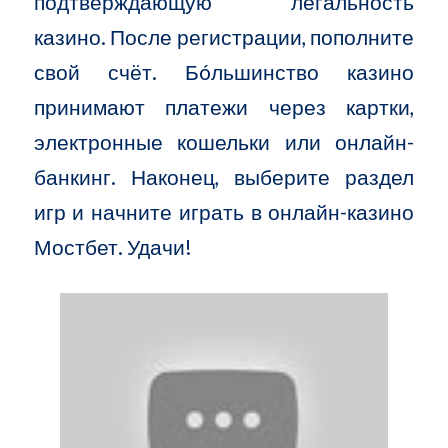
подтверждающую легальность
казино. После регистрации, пополните
свой счёт. Бóльшинство казино
принимают платежи через картки,
электронные кошельки или онлайн-
банкинг. Наконец, выберите раздел
игр и начните играть в онлайн-казино
Мостбет. Удачи!