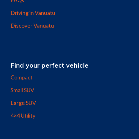
FAQs
Driving in Vanuatu
Discover Vanuatu
Find your perfect vehicle
Compact
Small SUV
Large SUV
4×4 Utility