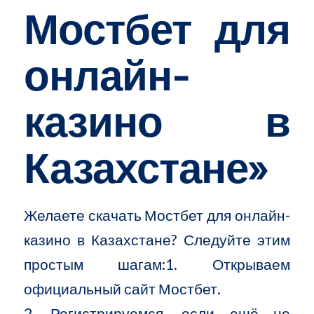
Мостбет для
онлайн-
казино в
Казахстане»
Желаете скачать Мостбет для онлайн-
казино в Казахстане? Следуйте этим
простым шагам:1. Открываем
официальный сайт Мостбет.
2. Регистрируемся, если ещё не