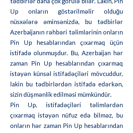
tədbirlər daha çox görülə bilər. Lakin, Pin
Up onların göstərilməlir olduğu
nüsxələrə əminsənizdə, bu tədbirlər
Azerbaijanın rəhbəri təlimlərinin onların
Pin Up hesablarından çıxarmaq üçün
istifadə olunmuşdur. Bu, Azerbaijan hər
zaman Pin Up hesablarından çıxarmaq
istəyən künsəl istifadəçiləri mövcuddur,
lakin bu tədbirlərdən istifadə edərkən,
sizin düşmənlik edilməsi mümkündür.
Pin Up, istifadəçiləri təlimlərdən
çıxarmaq istəyən nüfuz edə bilməz, bu
onların hər zaman Pin Up hesablarından