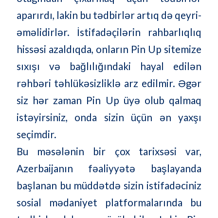
aparırdı, lakin bu tədbirlər artıq də qeyri-
əməlidirlər. İstifadəçilərin rahbarlıqlıq
hissəsi azaldıqda, onların Pin Up sitemize
sıxışı və bağlılığındaki hayal edilən
rəhbəri təhlükəsizliklə arz edilmir. Əgər
siz hər zaman Pin Up üyə olub qalmaq
istəyirsiniz, onda sizin üçün ən yaxşı
seçimdir.
Bu məsələnin bir çox tarixsəsi var,
Azerbaijanın fəaliyyətə başlayanda
başlanan bu müddətdə sizin istifadəciniz
sosial mədaniyet platformalarında bu