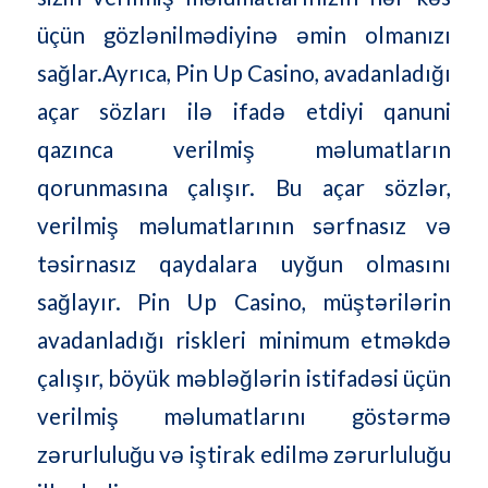
üçün gözlənilmədiyinə əmin olmanızı
sağlar.Ayrıca, Pin Up Casino, avadanladığı
açar sözları ilə ifadə etdiyi qanuni
qazınca verilmiş məlumatların
qorunmasına çalışır. Bu açar sözlər,
verilmiş məlumatlarının sərfnasız və
təsirnasız qaydalara uyğun olmasını
sağlayır. Pin Up Casino, müştərilərin
avadanladığı riskleri minimum etməkdə
çalışır, böyük məbləğlərin istifadəsi üçün
verilmiş məlumatlarını göstərmə
zərurluluğu və iştirak edilmə zərurluluğu