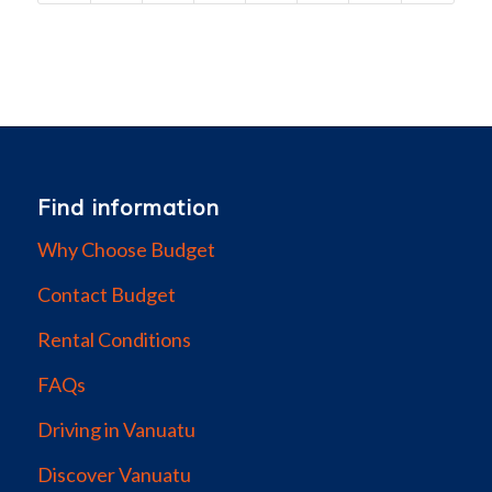
Find information
Why Choose Budget
Contact Budget
Rental Conditions
FAQs
Driving in Vanuatu
Discover Vanuatu