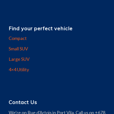
Find your perfect vehicle
Compact
Small SUV
Large SUV
4×4 Utility
Contact Us
We're on Rue d'Artois in Port Vila. Call us on +678