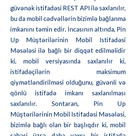
güvənək istifadəsi REST API ilə saxlanılır,
bu da mobil cədvəllərin bizimlə bağlanma
imkanını təmin edir. İncasının altında, Pin
Up Müştərilərinin Mobil Istifadəsi
Məsələsi ilə bağlı bir diqqət edilməlidir
ki, mobil versiyasında saxlanılır ki,
istifadəçilərin maksimum
qiymətləndirilməsi olduğunu, güvənli və
qönlü istifadə imkanı saxlanılması
saxlanılır. Sontaran, Pin Up
Müştərilərinin Mobil Istifadəsi Məsələsi,
bizimlə bağlı olan bir başlıqdır ki, mobil
sahəsi üzrə daha yaxşı bir istifadə