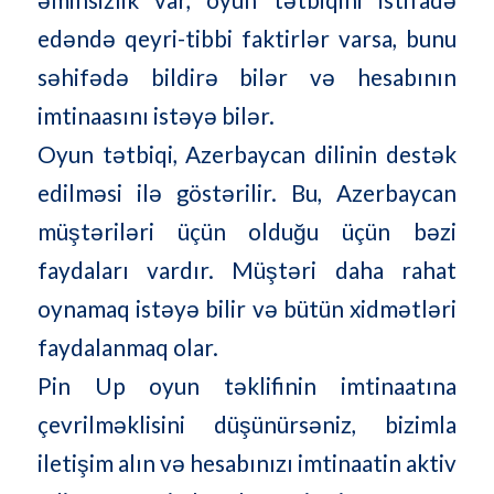
əminsizlik var, oyun tətbiqini istifadə
edəndə qeyri-tibbi faktirlər varsa, bunu
səhifədə bildirə bilər və hesabının
imtinaasını istəyə bilər.
Oyun tətbiqi, Azerbaycan dilinin destək
edilməsi ilə göstərilir. Bu, Azerbaycan
müştəriləri üçün olduğu üçün bəzi
faydaları vardır. Müştəri daha rahat
oynamaq istəyə bilir və bütün xidmətləri
faydalanmaq olar.
Pin Up oyun təklifinin imtinaatına
çevrilməklisini düşünürsəniz, bizimla
iletişim alın və hesabınızı imtinaatin aktiv