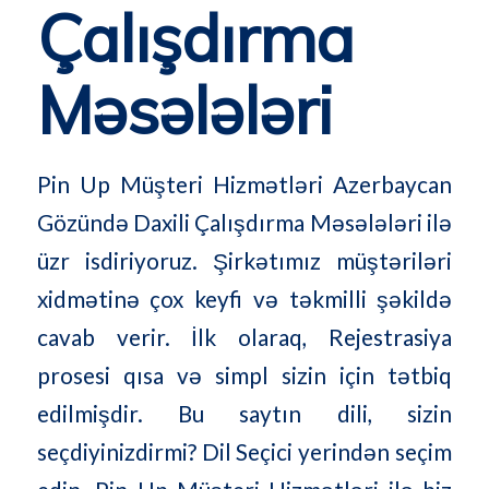
Çalışdırma
Məsələləri
Pin Up Müşteri Hizmətləri Azerbaycan
Gözündə Daxili Çalışdırma Məsələləri ilə
üzr isdiriyoruz. Şirkətımız müştəriləri
xidmətinə çox keyfi və təkmilli şəkildə
cavab verir. İlk olaraq, Rejestrasiya
prosesi qısa və simpl sizin için tətbiq
edilmişdir. Bu saytın dili, sizin
seçdiyinizdirmi? Dil Seçici yerindən seçim