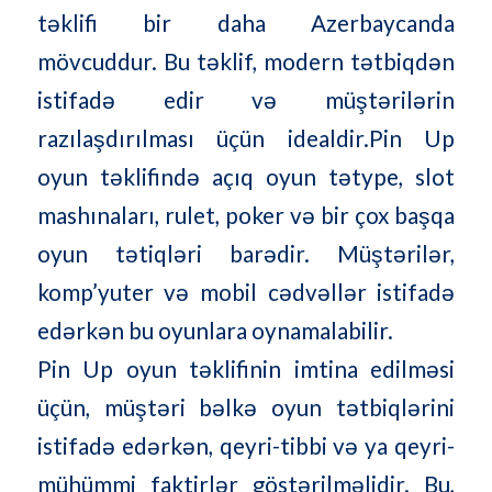
təklifi bir daha Azerbaycanda
mövcuddur. Bu təklif, modern tətbiqdən
istifadə edir və müştərilərin
razılaşdırılması üçün idealdir.Pin Up
oyun təklifində açıq oyun tətype, slot
mashınaları, rulet, poker və bir çox başqa
oyun tətiqləri barədir. Müştərilər,
komp’yuter və mobil cədvəllər istifadə
edərkən bu oyunlara oynamalabilir.
Pin Up oyun təklifinin imtina edilməsi
üçün, müştəri bəlkə oyun tətbiqlərini
istifadə edərkən, qeyri-tibbi və ya qeyri-
mühümmi faktirlər göstərilməlidir. Bu,