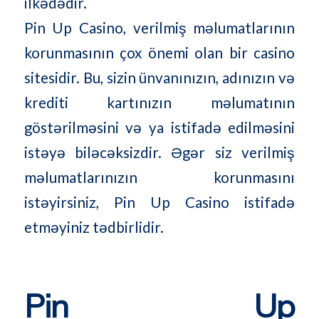
ilkədədir.
Pin Up Casino, verilmiş məlumatlarının
korunmasının çox önemi olan bir casino
sitesidir. Bu, sizin ünvanınızın, adınızın və
krediti kartınızın məlumatının
göstərilməsini və ya istifadə edilməsini
istəyə biləcəksizdir. Əgər siz verilmiş
məlumatlarınızın korunmasını
istəyirsiniz, Pin Up Casino istifadə
etməyiniz tədbirlidir.
Pin Up