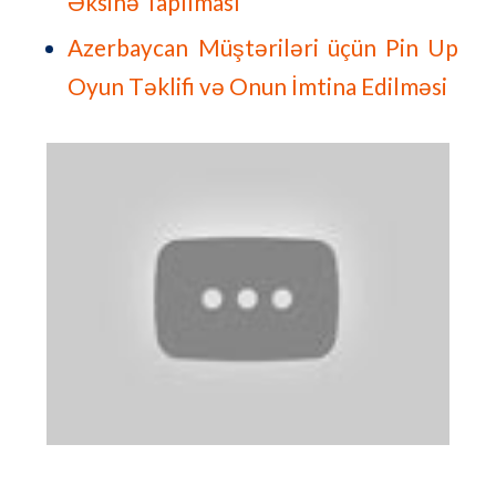
Əksinə Tapılması
Azerbaycan Müştəriləri üçün Pin Up
Oyun Təklifi və Onun İmtina Edilməsi