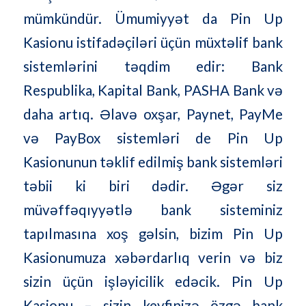
mümkündür. Ümumiyyət da Pin Up
Kasionu istifadəçiləri üçün müxtəlif bank
sistemlərini təqdim edir: Bank
Respublika, Kapital Bank, PASHA Bank və
daha artıq. Əlavə oxşar, Paynet, PayMe
və PayBox sistemləri de Pin Up
Kasionunun təklif edilmiş bank sistemləri
təbii ki biri dədir. Əgər siz
müvəffəqıyyətlə bank sisteminiz
tapılmasına xoş gəlsin, bizim Pin Up
Kasionumuza xəbərdarlıq verin və biz
sizin üçün işləyicilik edəcik. Pin Up
Kasionu – sizin keyfinizə özgə bank