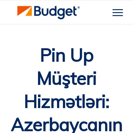
Pin Up
Müşteri
Hizmətləri:
Azerbaycanın