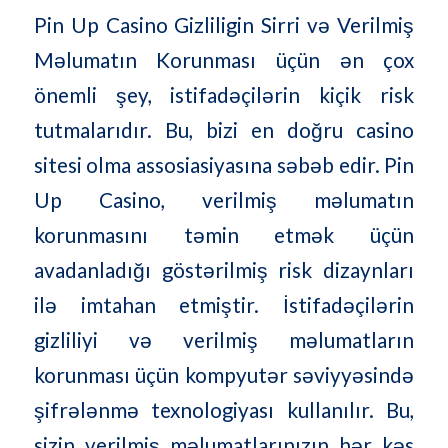
Pin Up Casino Gizliligin Sirri və Verilmiş
Məlumatın Korunması üçün ən çox
önemli şey, istifadəçilərin kiçik risk
tutmalarıdır. Bu, bizi en doğru casino
sitesi olma assosiasiyasına səbəb edir. Pin
Up Casino, verilmiş məlumatın
korunmasını təmin etmək üçün
avadanladığı göstərilmiş risk dizaynları
ilə imtahan etmiştir. İstifadəçilərin
gizliliyi və verilmiş məlumatların
korunması üçün kompyutər səviyyəsində
şifrələnmə texnologiyası kullanılır. Bu,
sizin verilmiş məlumatlarınızın hər kəs