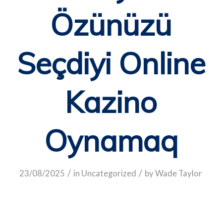
Özünüzü
Seçdiyi Online
Kazino
Oynamaq
/
/
23/08/2025
in
Uncategorized
by
Wade Taylor