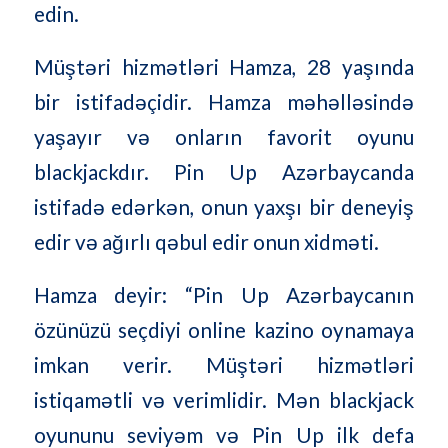
edin.
Müştəri hizmətləri Hamza, 28 yaşında
bir istifadəçidir. Hamza məhəlləsində
yaşayır və onların favorit oyunu
blackjackdır. Pin Up Azərbaycanda
istifadə edərkən, onun yaxşı bir deneyiş
edir və ağırlı qəbul edir onun xidməti.
Hamza deyir: “Pin Up Azərbaycanın
özünüzü seçdiyi online kazino oynamaya
imkan verir. Müştəri hizmətləri
istiqamətli və verimlidir. Mən blackjack
oyununu seviyəm və Pin Up ilk defa