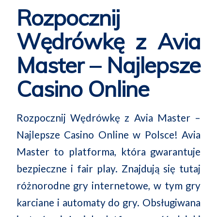
Rozpocznij
Wędrówkę z Avia
Master – Najlepsze
Casino Online
Rozpocznij Wędrówkę z Avia Master –
Najlepsze Casino Online w Polsce! Avia
Master to platforma, która gwarantuje
bezpieczne i fair play. Znajdują się tutaj
różnorodne gry internetowe, w tym gry
karciane i automaty do gry. Obsługiwana