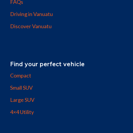
FAQs
Driving in Vanuatu
Discover Vanuatu
Find your perfect vehicle
Compact
Small SUV
Large SUV
4×4 Utility