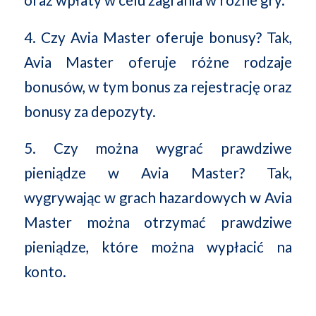
4. Czy Avia Master oferuje bonusy? Tak,
Avia Master oferuje różne rodzaje
bonusów, w tym bonus za rejestrację oraz
bonusy za depozyty.
5. Czy można wygrać prawdziwe
pieniądze w Avia Master? Tak,
wygrywając w grach hazardowych w Avia
Master można otrzymać prawdziwe
pieniądze, które można wypłacić na
konto.