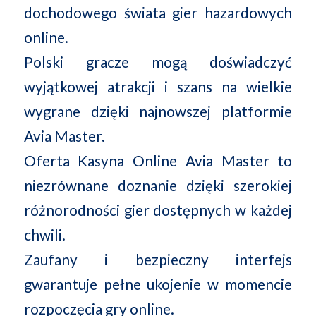
dochodowego świata gier hazardowych
online.
Polski gracze mogą doświadczyć
wyjątkowej atrakcji i szans na wielkie
wygrane dzięki najnowszej platformie
Avia Master.
Oferta Kasyna Online Avia Master to
niezrównane doznanie dzięki szerokiej
różnorodności gier dostępnych w każdej
chwili.
Zaufany i bezpieczny interfejs
gwarantuje pełne ukojenie w momencie
rozpoczęcia gry online.