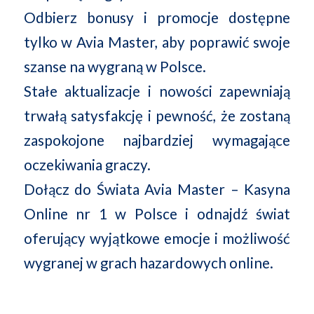
Odbierz bonusy i promocje dostępne
tylko w Avia Master, aby poprawić swoje
szanse na wygraną w Polsce.
Stałe aktualizacje i nowości zapewniają
trwałą satysfakcję i pewność, że zostaną
zaspokojone najbardziej wymagające
oczekiwania graczy.
Dołącz do Świata Avia Master – Kasyna
Online nr 1 w Polsce i odnajdź świat
oferujący wyjątkowe emocje i możliwość
wygranej w grach hazardowych online.