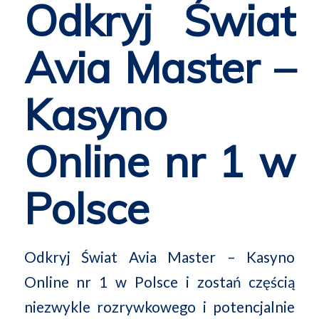
Odkryj Świat
Avia Master –
Kasyno
Online nr 1 w
Polsce
Odkryj Świat Avia Master – Kasyno
Online nr 1 w Polsce i zostań częścią
niezwykle rozrywkowego i potencjalnie