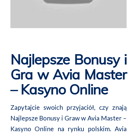
Najlepsze Bonusy i
Gra w Avia Master
– Kasyno Online
Zapytajcie swoich przyjaciół, czy znają
Najlepsze Bonusy i Graw w Avia Master –
Kasyno Online na rynku polskim. Avia