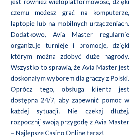
jest również wieloplatformowość, dzięki
czemu możesz grać na komputerze,
laptopie lub na mobilnych urządzeniach.
Dodatkowo, Avia Master regularnie
organizuje turnieje i promocje, dzięki
którym można zdobyć duże nagrody.
Wszystko to sprawia, że Avia Master jest
doskonałym wyborem dla graczy z Polski.
Oprócz tego, obsługa klienta jest
dostępna 24/7, aby zapewnić pomoc w
każdej sytuacji. Nie czekaj dłużej,
rozpocznij swoją przygodę z Avia Master
– Najlepsze Casino Online teraz!