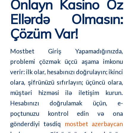
Onlayn Kasino Öz
Ellərdə Olmasın:
Çözüm Var!
Mostbet Giriş Yapamadığınızda,
problemi çözmək üçcü aşama imkonu
verir: ilk olar, hesabınızı doğrulayın; ikinci
olara, şifrünüzü sıfırlayın; üçüncü olara,
müştəri hizməsi ilə iletişim kurun.
Hesabınızı doğrulamak üçün, e-
poçtunuzu kontrol edin və ona
gönderdiyi təsdiq
mostbet azerbaycan