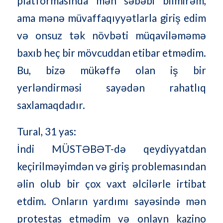
platformasında mən səbəbi bilmirəm,
ama mənə müvaffaqıyyətlarla giriş edim
və onsuz tək növbəti müqaviləməmə
baxıb heç bir mövcuddan etibar etmədim.
Bu, bizə mükəffə olan iş bir
yerləndirməsi sayədən rahatlıq
saxlamaqdadır.
Tural, 31 yas:
İndi MÜSTƏBƏT-də qeydiyyatdan
keçirilməyimdən və giriş problemasından
əlin olub bir çox vaxt əlcilərle irtibat
etdim. Onların yardımı sayəsində mən
protestas etmədim və onlayn kazino