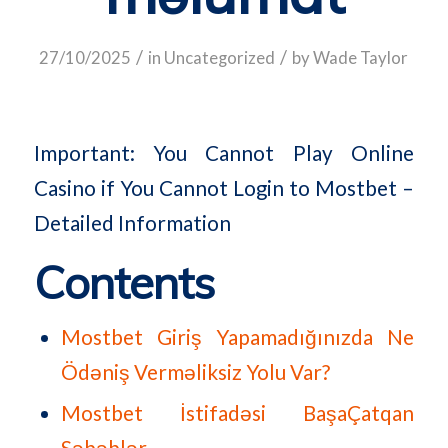
/
/
27/10/2025
in
Uncategorized
by
Wade Taylor
Important: You Cannot Play Online
Casino if You Cannot Login to Mostbet –
Detailed Information
Contents
Mostbet Giriş Yapamadığınızda Ne
Ödəniş Verməliksiz Yolu Var?
Mostbet İstifadəsi BaşaÇatqan