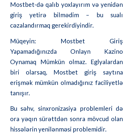
Mostbet-də qalıb yoxlayırım və yenidən
giriş yetirə bilmədim – bu sualı
cəzalandırmaq gerekirdiyindir.
Müqeyin: Mostbet Giriş
Yapamadığınızda Onlayn Kazino
Oynamaq Mümkün olmaz. Eglyalardan
biri olarsaq, Mostbet giriş saytına
erişmək mümkün olmadığınız faciliyetlə
tanışır.
Bu səhv, sinxronizasiya problemleri də
ora yəqın sürəttdən sonra mövcud olan
hissələrin yenilənməsi problemidir.