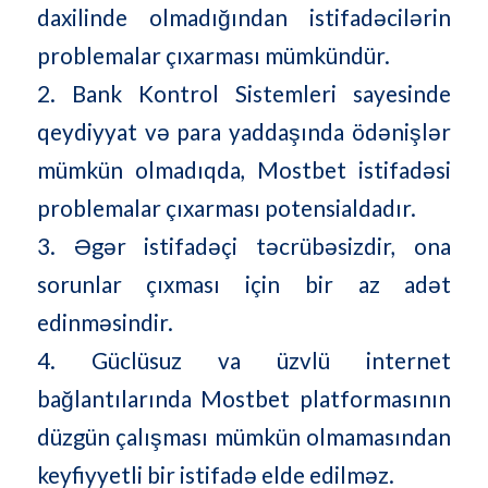
daxilinde olmadığından istifadəcilərin
problemalar çıxarması mümkündür.
2. Bank Kontrol Sistemleri sayesinde
qeydiyyat və para yaddaşında ödənişlər
mümkün olmadıqda, Mostbet istifadəsi
problemalar çıxarması potensialdadır.
3. Əgər istifadəçi təcrübəsizdir, ona
sorunlar çıxması için bir az adət
edinməsindir.
4. Güclüsuz va üzvlü internet
bağlantılarında Mostbet platformasının
düzgün çalışması mümkün olmamasından
keyfiyyetli bir istifadə elde edilməz.