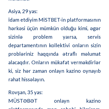
Asiya, 29 yas:
İdam etdiyim MİSTBET-in platformasının
hərkəsi üçün mümkün olduğu kimi, əgər
sizinlə problem yaırsa, servis
departamentının kollektivi onların sizin
probləriniz haqqında ətraflı məlumat
alacaqdır. Onların mükafat verməkdirlər
ki, siz hər zaman onlayn kazino oynayıb
rahat hissəlayın.
Rovşan, 35 yas:
MÜSTƏBƏT onlayn kazino