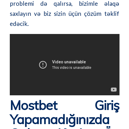
problemi də qalırsa, bizimle əlaqə
saxlayın və biz sizin üçün çözüm təklif
edəcik.
Mostbet Giriş
Yapamadığınızda