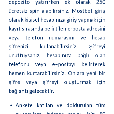
depozito yatırırken ek olarak 250
ücretsiz spin alabilirsiniz. Mostbet giriş
olarak kişisel hesabınıza giriş yapmak için
kayıt sırasında belirtilen e-posta adresini
veya telefon numarasını ve hesap
şifrenizi kullanabilirsiniz. Şifreyi
unuttuysanız, hesabınıza bağlı olan
telefonu veya e–postayı belirterek
hemen kurtarabilirsiniz. Onlara yeni bir
şifre veya şifreyi oluşturmak için
bağlantı gelecektir.
Ankete katılan ve doldurulan tüm
oyunculara Aviator oyunu için 50