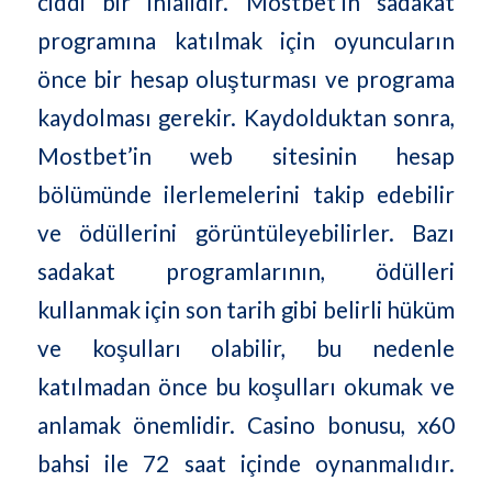
ciddi bir ihlalidir. Mostbet’in sadakat
programına katılmak için oyuncuların
önce bir hesap oluşturması ve programa
kaydolması gerekir. Kaydolduktan sonra,
Mostbet’in web sitesinin hesap
bölümünde ilerlemelerini takip edebilir
ve ödüllerini görüntüleyebilirler. Bazı
sadakat programlarının, ödülleri
kullanmak için son tarih gibi belirli hüküm
ve koşulları olabilir, bu nedenle
katılmadan önce bu koşulları okumak ve
anlamak önemlidir. Casino bonusu, x60
bahsi ile 72 saat içinde oynanmalıdır.