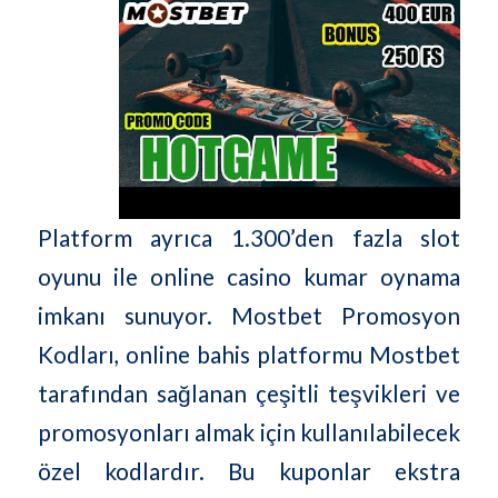
Platform ayrıca 1.300’den fazla slot
oyunu ile online casino kumar oynama
imkanı sunuyor. Mostbet Promosyon
Kodları, online bahis platformu Mostbet
tarafından sağlanan çeşitli teşvikleri ve
promosyonları almak için kullanılabilecek
özel kodlardır. Bu kuponlar ekstra