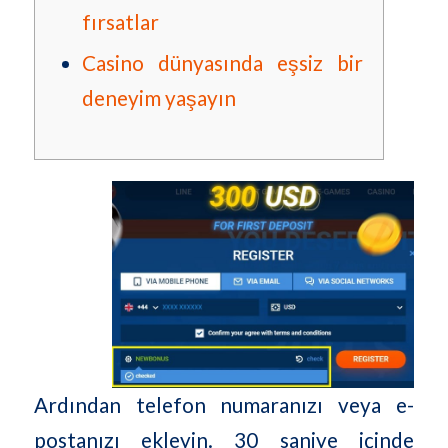
fırsatlar
Casino dünyasında eşsiz bir
deneyim yaşayın
Ardından telefon numaranızı veya e-
postanızı ekleyin. 30 saniye içinde