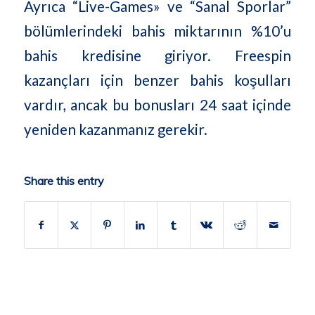
Ayrıca “Live-Games» ve “Sanal Sporlar”
bölümlerindeki bahis miktarının %10’u
bahis kredisine giriyor. Freespin
kazançları için benzer bahis koşulları
vardır, ancak bu bonusları 24 saat içinde
yeniden kazanmanız gerekir.
Share this entry