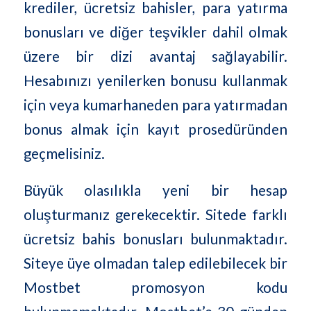
krediler, ücretsiz bahisler, para yatırma
bonusları ve diğer teşvikler dahil olmak
üzere bir dizi avantaj sağlayabilir.
Hesabınızı yenilerken bonusu kullanmak
için veya kumarhaneden para yatırmadan
bonus almak için kayıt prosedüründen
geçmelisiniz.
Büyük olasılıkla yeni bir hesap
oluşturmanız gerekecektir. Sitede farklı
ücretsiz bahis bonusları bulunmaktadır.
Siteye üye olmadan talep edilebilecek bir
Mostbet promosyon kodu