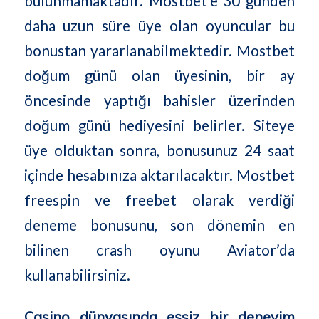
bulunmamaktadır. Mostbet’e 30 günden
daha uzun süre üye olan oyuncular bu
bonustan yararlanabilmektedir. Mostbet
doğum günü olan üyesinin, bir ay
öncesinde yaptığı bahisler üzerinden
doğum günü hediyesini belirler. Siteye
üye olduktan sonra, bonusunuz 24 saat
içinde hesabınıza aktarılacaktır. Mostbet
freespin ve freebet olarak verdiği
deneme bonusunu, son dönemin en
bilinen crash oyunu Aviator’da
kullanabilirsiniz.
Casino dünyasında eşsiz bir deneyim