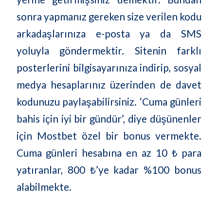
sonra yapmanız gereken size verilen kodu
arkadaşlarınıza e-posta ya da SMS
yoluyla göndermektir. Sitenin farklı
posterlerini bilgisayarınıza indirip, sosyal
medya hesaplarınız üzerinden de davet
kodunuzu paylaşabilirsiniz. ‘Cuma günleri
bahis için iyi bir gündür’, diye düşünenler
için Mostbet özel bir bonus vermekte.
Cuma günleri hesabına en az 10 ₺ para
yatıranlar, 800 ₺’ye kadar %100 bonus
alabilmekte.