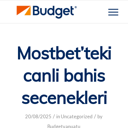
Mostbet’teki
canli bahis
secenekleri
/
/
20/08/2025
in
Uncategorized
by
Budgetvanuatu