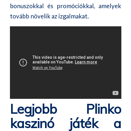
bonuszokkal és promóciókkal, amelyek
tovább növelik az izgalmakat.
Legjobb Plinko
kaszinó játék a