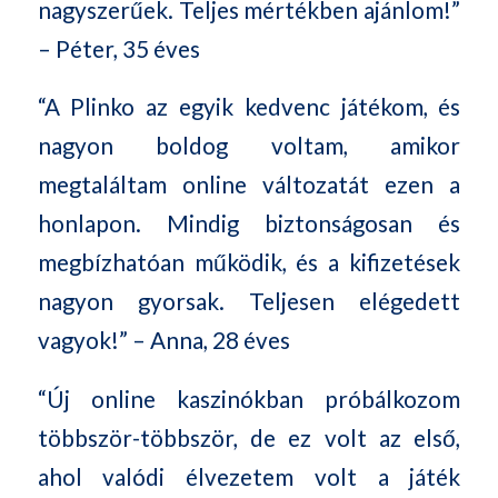
nagyszerűek. Teljes mértékben ajánlom!”
– Péter, 35 éves
“A Plinko az egyik kedvenc játékom, és
nagyon boldog voltam, amikor
megtaláltam online változatát ezen a
honlapon. Mindig biztonságosan és
megbízhatóan működik, és a kifizetések
nagyon gyorsak. Teljesen elégedett
vagyok!” – Anna, 28 éves
“Új online kaszinókban próbálkozom
többször-többször, de ez volt az első,
ahol valódi élvezetem volt a játék