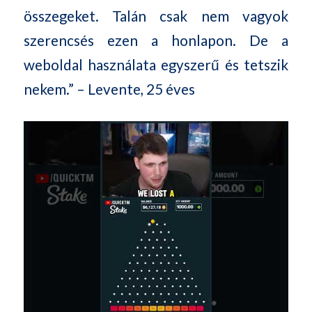
összegeket. Talán csak nem vagyok
szerencsés ezen a honlapon. De a
weboldal használata egyszerű és tetszik
nekem.” – Levente, 25 éves