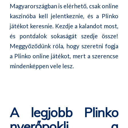
Magyarországban is elérhető, csak online
kaszinóba kell jelentkeznie, és a Plinko
játékot keresnie. Kezdje a kalandot most,
és pontdalok sokaságát szedje össze!
Meggyőződünk róla, hogy szeretni fogja
a Plinko online játékot, mert a szerencse
mindenképpen vele lesz.
A legjobb Plinko
nyerőpokli a