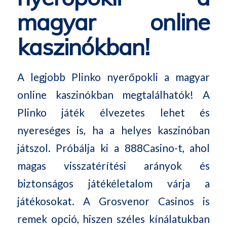
magyar online
kaszinókban!
A legjobb Plinko nyerőpokli a magyar
online kaszinókban megtalálhatók! A
Plinko játék élvezetes lehet és
nyereséges is, ha a helyes kaszinóban
játszol. Próbálja ki a 888Casino-t, ahol
magas visszatérítési arányok és
biztonságos játékéletalom várja a
játékosokat. A Grosvenor Casinos is
remek opció, hiszen széles kínálatukban