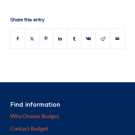
Share this entry
Find information
Why Choose Budget
Contact Budget