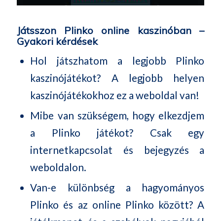
Játsszon Plinko online kaszinóban –
Gyakori kérdések
Hol játszhatom a legjobb Plinko
kaszinójátékot? A legjobb helyen
kaszinójátékokhoz ez a weboldal van!
Mibe van szükségem, hogy elkezdjem
a Plinko játékot? Csak egy
internetkapcsolat és bejegyzés a
weboldalon.
Van-e különbség a hagyományos
Plinko és az online Plinko között? A