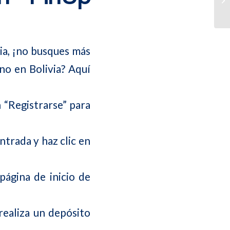
Lí
ia, ¡no busques más
no en Bolivia? Aquí
n “Registrarse” para
ntrada y haz clic en
página de inicio de
ealiza un depósito