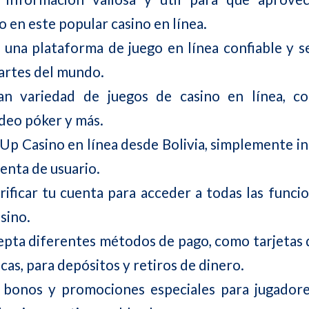
o en este popular casino en línea.
 una plataforma de juego en línea confiable y 
partes del mundo.
an variedad de juegos de casino en línea, c
video póker y más.
nUp Casino en línea desde Bolivia, simplemente in
uenta de usuario.
rificar tu cuenta para acceder a todas las func
sino.
epta diferentes métodos de pago, como tarjetas d
icas, para depósitos y retiros de dinero.
 bonos y promociones especiales para jugadore