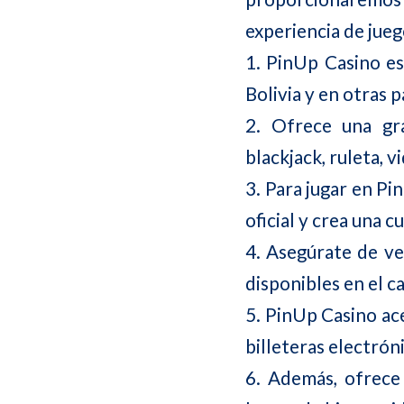
experiencia de jueg
1. PinUp Casino es
Bolivia y en otras 
2. Ofrece una gr
blackjack, ruleta, 
3. Para jugar en Pi
oficial y crea una c
4. Asegúrate de ve
disponibles en el ca
5. PinUp Casino ac
billeteras electrón
6. Además, ofrece