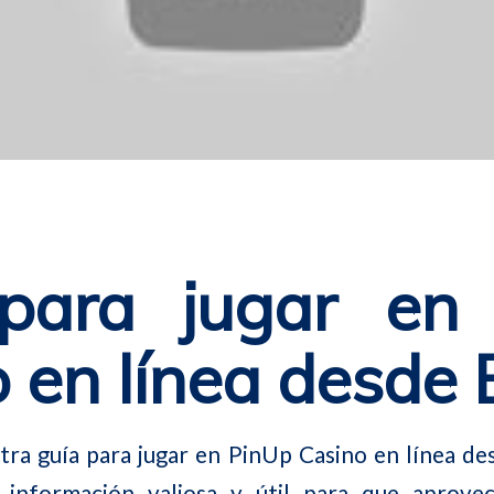
para jugar en
 en línea desde B
tra guía para jugar en PinUp Casino en línea des
 información valiosa y útil para que aprove