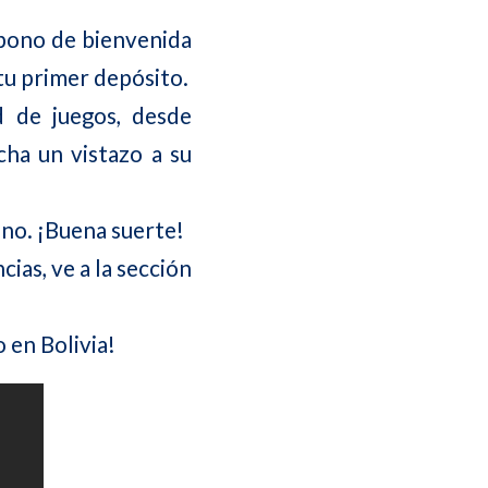
bono de bienvenida
tu primer depósito.
 de juegos, desde
ha un vistazo a su
ino. ¡Buena suerte!
cias, ve a la sección
 en Bolivia!