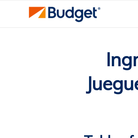
Ing
Juegue