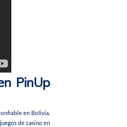
 en PinUp
onfiable en Bolivia,
juegos de casino en