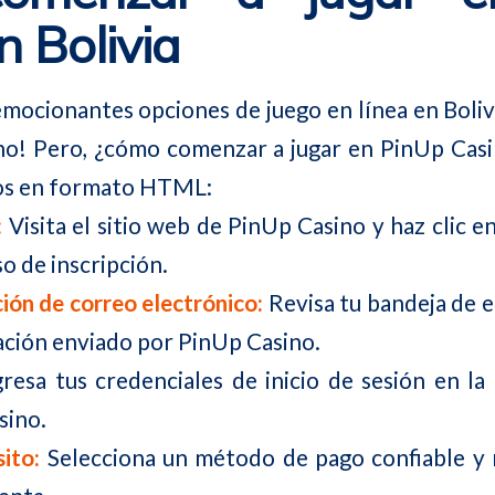
n Bolivia
emocionantes opciones de juego en línea en Boliv
no! Pero, ¿cómo comenzar a jugar en PinUp Casi
sos en formato HTML:
:
Visita el sitio web de PinUp Casino y haz clic e
o de inscripción.
ción de correo electrónico:
Revisa tu bandeja de e
cación enviado por PinUp Casino.
resa tus credenciales de inicio de sesión en la 
sino.
ito:
Selecciona un método de pago confiable y r