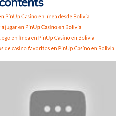
 contents
en PinUp Casino en línea desde Bolivia
 jugar en PinUp Casino en Bolivia
uego en línea en PinUp Casino en Bolivia
os de casino favoritos en PinUp Casino en Bolivia