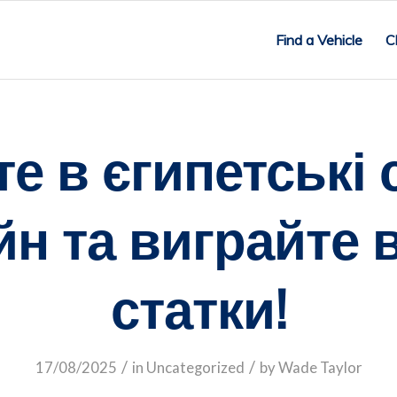
Find a Vehicle
C
те в єгипетські 
н та виграйте 
статки!
/
/
17/08/2025
in
Uncategorized
by
Wade Taylor