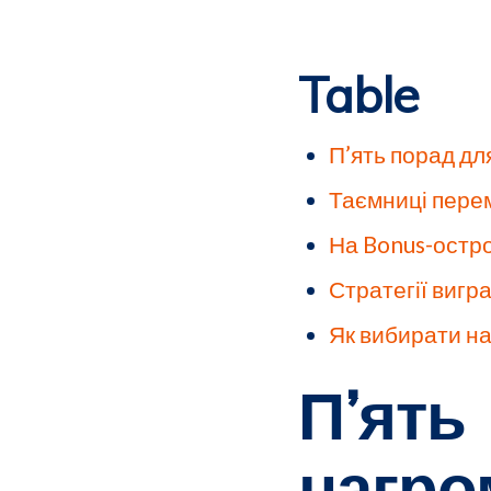
Table
П’ять порад дл
Таємниці перем
На Bonus-остро
Стратегії вигр
Як вибирати на
П’я
нагро