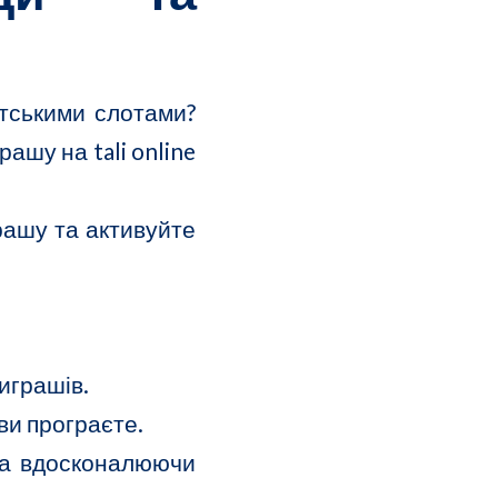
етськими слотами?
ашу на tali online
грашу та активуйте
виграшів.
 ви програєте.
 та вдосконалюючи