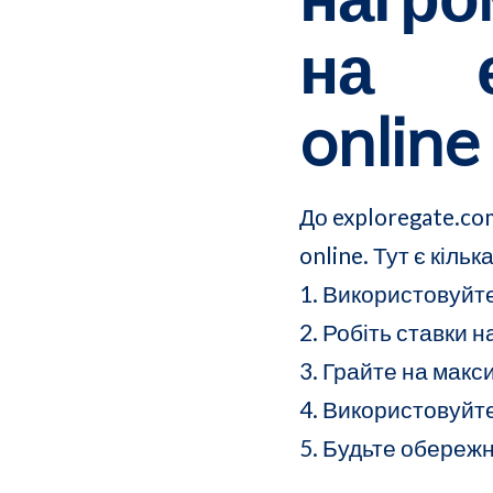
на є
online
До exploregate.co
online. Тут є кіл
1. Використовуйте
2. Робіть ставки на
3. Грайте на макс
4. Використовуйте
5. Будьте обереж