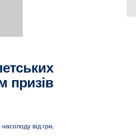
–...
етських
м призів
 насолоду від гри,