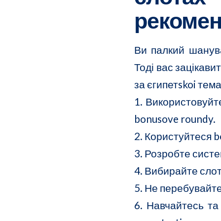
рекомен
Ви палкий шанува
Тоді вас зацікави
за єгипетskoi тема
1. Використовуйте
bonusove roundy.
2. Користуйтеся bo
3. Розробте систе
4. Вибирайте слот
5. Не перебувайте
6. Навчайтесь та