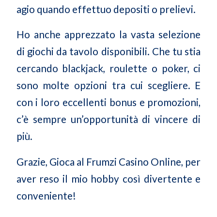
agio quando effettuo depositi o prelievi.
Ho anche apprezzato la vasta selezione
di giochi da tavolo disponibili. Che tu stia
cercando blackjack, roulette o poker, ci
sono molte opzioni tra cui scegliere. E
con i loro eccellenti bonus e promozioni,
c’è sempre un’opportunità di vincere di
più.
Grazie, Gioca al Frumzi Casino Online, per
aver reso il mio hobby così divertente e
conveniente!