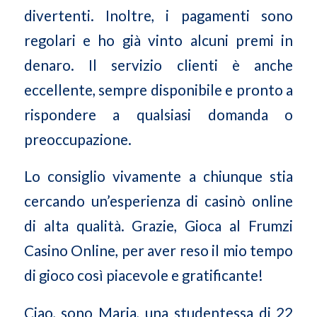
divertenti. Inoltre, i pagamenti sono
regolari e ho già vinto alcuni premi in
denaro. Il servizio clienti è anche
eccellente, sempre disponibile e pronto a
rispondere a qualsiasi domanda o
preoccupazione.
Lo consiglio vivamente a chiunque stia
cercando un’esperienza di casinò online
di alta qualità. Grazie, Gioca al Frumzi
Casino Online, per aver reso il mio tempo
di gioco così piacevole e gratificante!
Ciao, sono Maria, una studentessa di 22