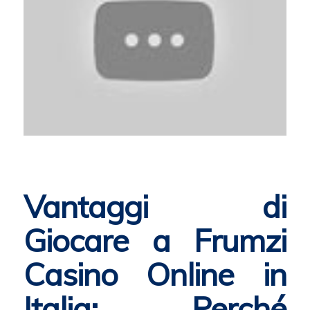
Vantaggi di
Giocare a Frumzi
Casino Online in
Italia: Perché