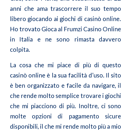
anni che ama trascorrere il suo tempo
libero giocando ai giochi di casinò online.
Ho trovato Gioca al Frumzi Casino Online
in Italia e ne sono rimasta davvero
colpita.
La cosa che mi piace di più di questo
casinò online è la sua facilità d’uso. Il sito
è ben organizzato e facile da navigare, il
che rende molto semplice trovare i giochi
che mi piacciono di più. Inoltre, ci sono
molte opzioni di pagamento sicure
disponibili, il che mi rende molto più a mio