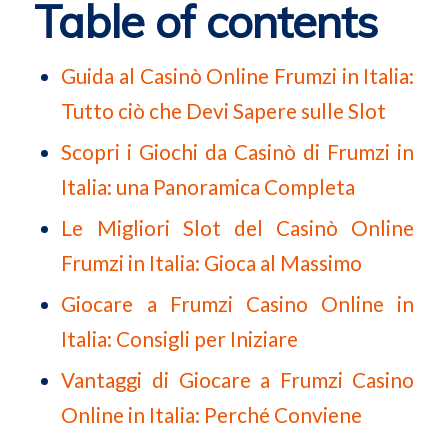
Table of contents
Guida al Casinò Online Frumzi in Italia:
Tutto ciò che Devi Sapere sulle Slot
Scopri i Giochi da Casinò di Frumzi in
Italia: una Panoramica Completa
Le Migliori Slot del Casinò Online
Frumzi in Italia: Gioca al Massimo
Giocare a Frumzi Casino Online in
Italia: Consigli per Iniziare
Vantaggi di Giocare a Frumzi Casino
Online in Italia: Perché Conviene