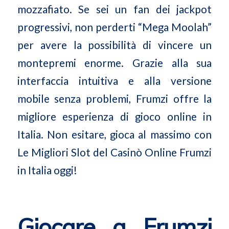
mozzafiato. Se sei un fan dei jackpot
progressivi, non perderti “Mega Moolah”
per avere la possibilità di vincere un
montepremi enorme. Grazie alla sua
interfaccia intuitiva e alla versione
mobile senza problemi, Frumzi offre la
migliore esperienza di gioco online in
Italia. Non esitare, gioca al massimo con
Le Migliori Slot del Casinò Online Frumzi
in Italia oggi!
Giocare a Frumzi