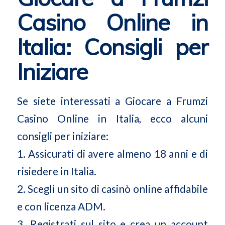
Casino Online in
Italia: Consigli per
Iniziare
Se siete interessati a Giocare a Frumzi
Casino Online in Italia, ecco alcuni
consigli per iniziare:
1. Assicurati di avere almeno 18 anni e di
risiedere in Italia.
2. Scegli un sito di casinò online affidabile
e con licenza ADM.
3. Registrati sul sito e crea un account