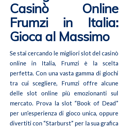
Casinò Online
Frumzi in Italia:
Gioca al Massimo
Se stai cercando le migliori slot del casinò
online in Italia, Frumzi è la scelta
perfetta. Con una vasta gamma di giochi
tra cui scegliere, Frumzi offre alcune
delle slot online più emozionanti sul
mercato. Prova la slot “Book of Dead”
per un’esperienza di gioco unica, oppure
divertiti con “Starburst” per la sua grafica