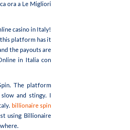
oca ora a Le Migliori
ine casino in Italy!
this platform has it
 and the payouts are
nline in Italia con
Spin. The platform
slow and stingy. I
taly.
billionaire spin
t using Billionaire
ewhere.