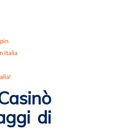
Spin
 Italia
alia!
Casinò
aggi di