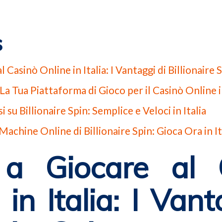
s
al Casinò Online in Italia: I Vantaggi di Billionaire 
 La Tua Piattaforma di Gioco per il Casinò Online in
su Billionaire Spin: Semplice e Veloci in Italia
Machine Online di Billionaire Spin: Gioca Ora in It
a a Giocare al 
 in Italia: I Vant