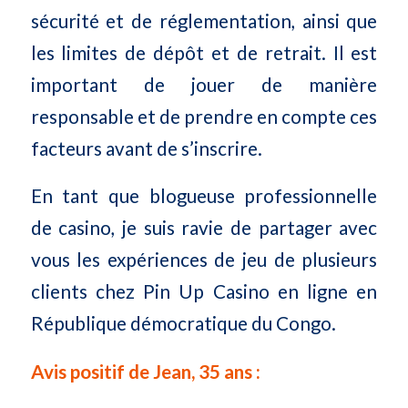
sécurité et de réglementation, ainsi que
les limites de dépôt et de retrait. Il est
important de jouer de manière
responsable et de prendre en compte ces
facteurs avant de s’inscrire.
En tant que blogueuse professionnelle
de casino, je suis ravie de partager avec
vous les expériences de jeu de plusieurs
clients chez Pin Up Casino en ligne en
République démocratique du Congo.
Avis positif de Jean, 35 ans :