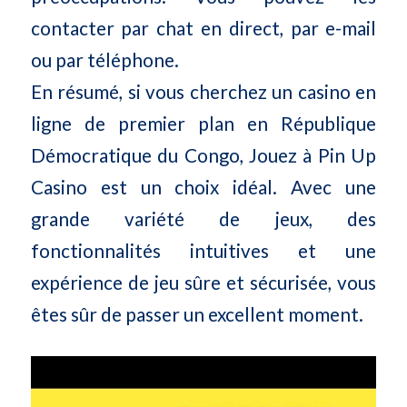
contacter par chat en direct, par e-mail
ou par téléphone.
En résumé, si vous cherchez un casino en
ligne de premier plan en République
Démocratique du Congo, Jouez à Pin Up
Casino est un choix idéal. Avec une
grande variété de jeux, des
fonctionnalités intuitives et une
expérience de jeu sûre et sécurisée, vous
êtes sûr de passer un excellent moment.