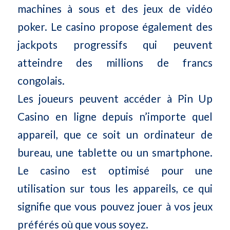
machines à sous et des jeux de vidéo
poker. Le casino propose également des
jackpots progressifs qui peuvent
atteindre des millions de francs
congolais.
Les joueurs peuvent accéder à Pin Up
Casino en ligne depuis n’importe quel
appareil, que ce soit un ordinateur de
bureau, une tablette ou un smartphone.
Le casino est optimisé pour une
utilisation sur tous les appareils, ce qui
signifie que vous pouvez jouer à vos jeux
préférés où que vous soyez.