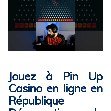
Jouez à Pin Up
Casino en ligne en
République