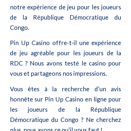
notre expérience de jeu pour les joueurs
de la République Démocratique du
Congo.
Pin Up Casino offre-t-il une expérience
de jeu agréable pour les joueurs de la
RDC ? Nous avons testé le casino pour
vous et partageons nos impressions.
Vous êtes à la recherche d’un avis
honnête sur Pin Up Casino en ligne pour
les joueurs de la République
Démocratique du Congo ? Ne cherchez
plus, nous avons ce qu’il vous faut !