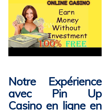
Notre Expérience
avec Pin Up
Casino en ligne en