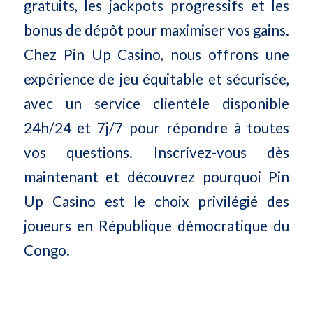
gratuits, les jackpots progressifs et les
bonus de dépôt pour maximiser vos gains.
Chez Pin Up Casino, nous offrons une
expérience de jeu équitable et sécurisée,
avec un service clientèle disponible
24h/24 et 7j/7 pour répondre à toutes
vos questions. Inscrivez-vous dès
maintenant et découvrez pourquoi Pin
Up Casino est le choix privilégié des
joueurs en République démocratique du
Congo.