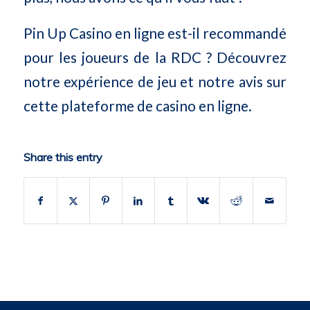
Pin Up Casino en ligne est-il recommandé
pour les joueurs de la RDC ? Découvrez
notre expérience de jeu et notre avis sur
cette plateforme de casino en ligne.
Share this entry