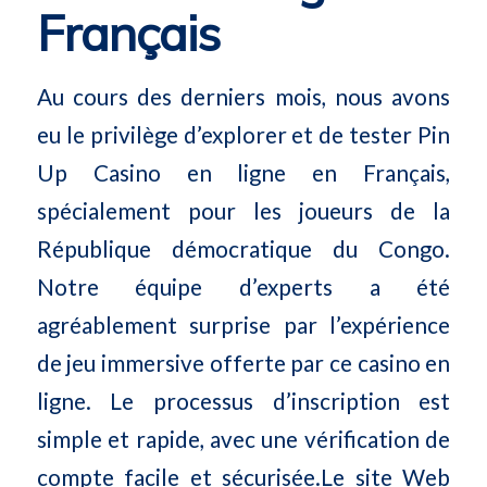
Français
Au cours des derniers mois, nous avons
eu le privilège d’explorer et de tester Pin
Up Casino en ligne en Français,
spécialement pour les joueurs de la
République démocratique du Congo.
Notre équipe d’experts a été
agréablement surprise par l’expérience
de jeu immersive offerte par ce casino en
ligne. Le processus d’inscription est
simple et rapide, avec une vérification de
compte facile et sécurisée.Le site Web