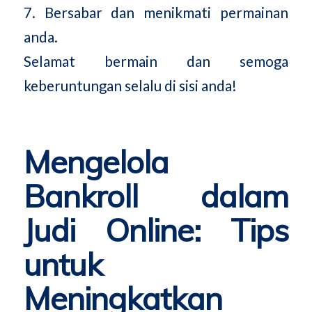
7. Bersabar dan menikmati permainan
anda.
Selamat bermain dan semoga
keberuntungan selalu di sisi anda!
Mengelola
Bankroll dalam
Judi Online: Tips
untuk
Meningkatkan