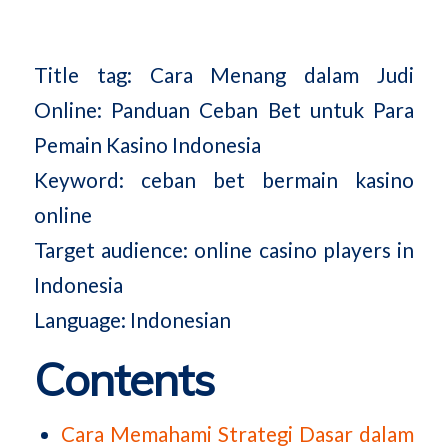
Title tag: Cara Menang dalam Judi
Online: Panduan Ceban Bet untuk Para
Pemain Kasino Indonesia
Keyword: ceban bet bermain kasino
online
Target audience: online casino players in
Indonesia
Language: Indonesian
Contents
Cara Memahami Strategi Dasar dalam