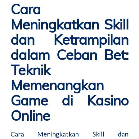
Cara
Meningkatkan Skill
dan Ketrampilan
dalam Ceban Bet:
Teknik
Memenangkan
Game di Kasino
Online
Cara Meningkatkan Skill dan