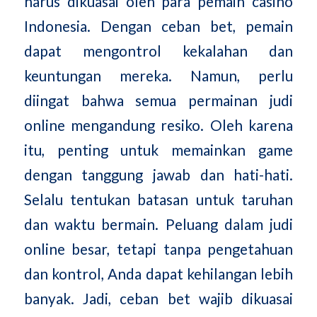
harus dikuasai oleh para pemain casino
Indonesia. Dengan ceban bet, pemain
dapat mengontrol kekalahan dan
keuntungan mereka. Namun, perlu
diingat bahwa semua permainan judi
online mengandung resiko. Oleh karena
itu, penting untuk memainkan game
dengan tanggung jawab dan hati-hati.
Selalu tentukan batasan untuk taruhan
dan waktu bermain. Peluang dalam judi
online besar, tetapi tanpa pengetahuan
dan kontrol, Anda dapat kehilangan lebih
banyak. Jadi, ceban bet wajib dikuasai