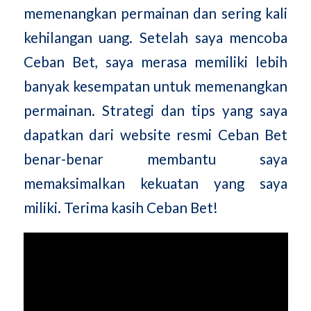
memenangkan permainan dan sering kali
kehilangan uang. Setelah saya mencoba
Ceban Bet, saya merasa memiliki lebih
banyak kesempatan untuk memenangkan
permainan. Strategi dan tips yang saya
dapatkan dari website resmi Ceban Bet
benar-benar membantu saya
memaksimalkan kekuatan yang saya
miliki. Terima kasih Ceban Bet!