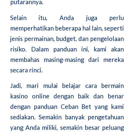
putarannya.
Selain itu, Anda juga perlu
memperhatikan beberapa hal lain, seperti
jenis permainan, budget, dan pengelolaan
risiko. Dalam panduan ini, kami akan
membahas masing-masing dari mereka
secara rinci.
Jadi, mari mulai belajar cara bermain
kasino online dengan baik dan benar
dengan panduan Ceban Bet yang kami
sediakan. Semakin banyak pengetahuan
yang Anda miliki, semakin besar peluang