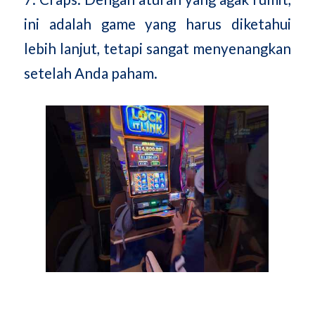
ini adalah game yang harus diketahui
lebih lanjut, tetapi sangat menyenangkan
setelah Anda paham.