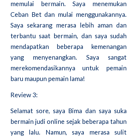
memulai bermain. Saya menemukan
Ceban Bet dan mulai menggunakannya.
Saya sekarang merasa lebih aman dan
terbantu saat bermain, dan saya sudah
mendapatkan beberapa kemenangan
yang menyenangkan. Saya sangat
merekomendasikannya untuk pemain
baru maupun pemain lama!
Review 3:
Selamat sore, saya Bima dan saya suka
bermain judi online sejak beberapa tahun
yang lalu. Namun, saya merasa sulit