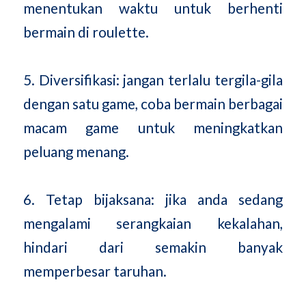
menentukan waktu untuk berhenti
bermain di roulette.
5. Diversifikasi: jangan terlalu tergila-gila
dengan satu game, coba bermain berbagai
macam game untuk meningkatkan
peluang menang.
6. Tetap bijaksana: jika anda sedang
mengalami serangkaian kekalahan,
hindari dari semakin banyak
memperbesar taruhan.