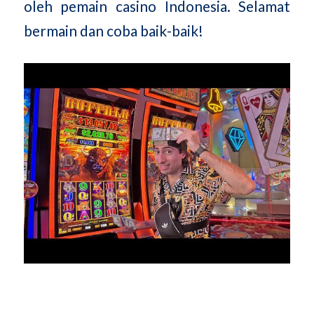
oleh pemain casino Indonesia. Selamat
bermain dan coba baik-baik!