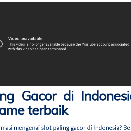
ing Gacor di Indonesi
me terbaik
masi mengenai slot paling gacor di Indonesia? Be