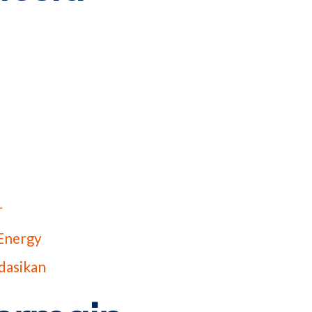
r
Energy
dasikan