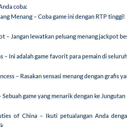
 Anda coba:
pang Menang – Coba game ini dengan RTP tinggi!
ot – Jangan lewatkan peluang menang jackpot besa
s – Ini adalah game favorit para pemain di seluru
Princess – Rasakan sensasi menang dengan grafis 
 – Sebuah game yang menarik dengan ke Jungutan
uties of China – Ikuti petualangan Anda den
k.