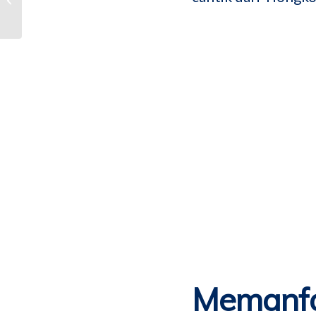
Kasino Anda Favorit di Indonesia
Meman