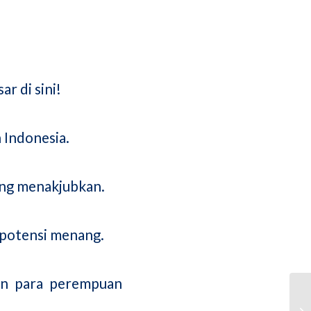
r di sini!
h Indonesia.
yang menakjubkan.
 potensi menang.
gan para perempuan
Pi