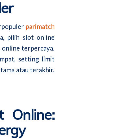
ler
erpopuler
parimatch
 pilih slot online
 online terpercaya.
pat, setting limit
tama atau terakhir.
 Online:
ergy