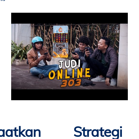
faatkan Strategi