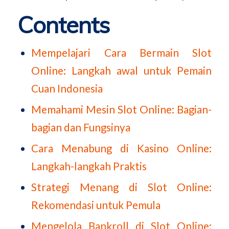
Contents
Mempelajari Cara Bermain Slot
Online: Langkah awal untuk Pemain
Cuan Indonesia
Memahami Mesin Slot Online: Bagian-
bagian dan Fungsinya
Cara Menabung di Kasino Online:
Langkah-langkah Praktis
Strategi Menang di Slot Online:
Rekomendasi untuk Pemula
Mengelola Bankroll di Slot Online: