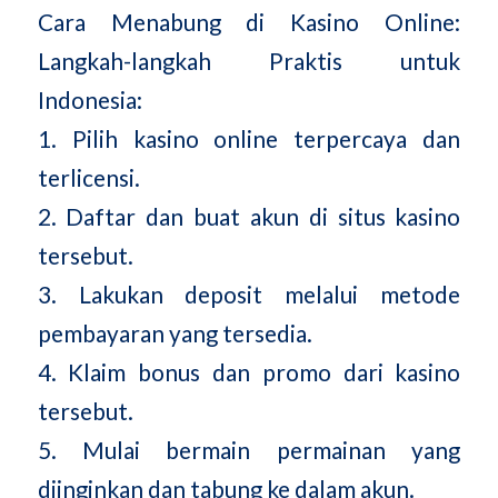
Cara Menabung di Kasino Online:
Langkah-langkah Praktis untuk
Indonesia:
1. Pilih kasino online terpercaya dan
terlicensi.
2. Daftar dan buat akun di situs kasino
tersebut.
3. Lakukan deposit melalui metode
pembayaran yang tersedia.
4. Klaim bonus dan promo dari kasino
tersebut.
5. Mulai bermain permainan yang
diinginkan dan tabung ke dalam akun.