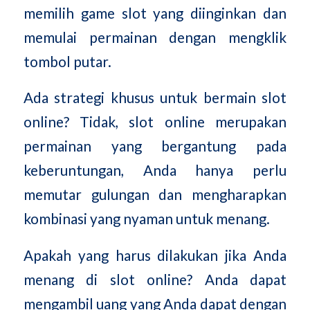
memilih game slot yang diinginkan dan
memulai permainan dengan mengklik
tombol putar.
Ada strategi khusus untuk bermain slot
online? Tidak, slot online merupakan
permainan yang bergantung pada
keberuntungan, Anda hanya perlu
memutar gulungan dan mengharapkan
kombinasi yang nyaman untuk menang.
Apakah yang harus dilakukan jika Anda
menang di slot online? Anda dapat
mengambil uang yang Anda dapat dengan