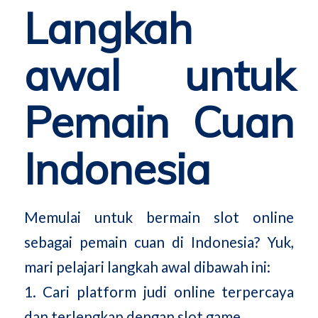
Langkah
awal untuk
Pemain Cuan
Indonesia
Memulai untuk bermain slot online
sebagai pemain cuan di Indonesia? Yuk,
mari pelajari langkah awal dibawah ini:
1. Cari platform judi online terpercaya
dan terlengkap dengan slot game.