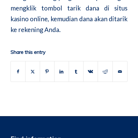
mengklik tombol tarik dana di situs
kasino online, kemudian dana akan ditarik
ke rekening Anda.
Share this entry