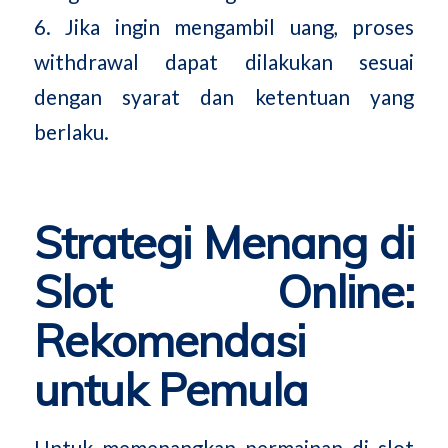
6. Jika ingin mengambil uang, proses
withdrawal dapat dilakukan sesuai
dengan syarat dan ketentuan yang
berlaku.
Strategi Menang di
Slot Online:
Rekomendasi
untuk Pemula