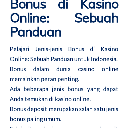
Bonus di Kasino
Online: Sebuah
Panduan
Pelajari Jenis-jenis Bonus di Kasino
Online: Sebuah Panduan untuk Indonesia.
Bonus dalam dunia casino online
memainkan peran penting.
Ada beberapa jenis bonus yang dapat
Anda temukan di kasino online.
Bonus deposit merupakan salah satu jenis
bonus paling umum.