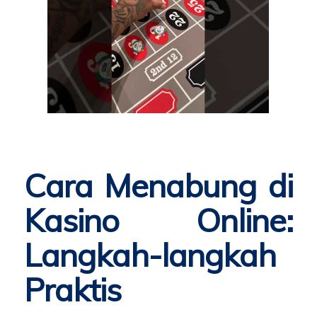
Cara Menabung di
Kasino Online:
Langkah-langkah
Praktis