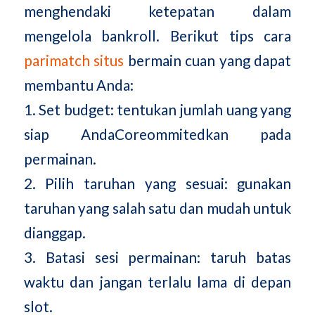
menghendaki ketepatan dalam
mengelola bankroll. Berikut tips cara
parimatch situs
bermain cuan yang dapat
membantu Anda:
1. Set budget: tentukan jumlah uang yang
siap AndaCoreommitedkan pada
permainan.
2. Pilih taruhan yang sesuai: gunakan
taruhan yang salah satu dan mudah untuk
dianggap.
3. Batasi sesi permainan: taruh batas
waktu dan jangan terlalu lama di depan
slot.