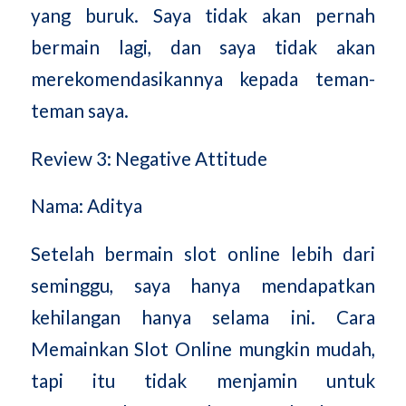
yang buruk. Saya tidak akan pernah
bermain lagi, dan saya tidak akan
merekomendasikannya kepada teman-
teman saya.
Review 3: Negative Attitude
Nama: Aditya
Setelah bermain slot online lebih dari
seminggu, saya hanya mendapatkan
kehilangan hanya selama ini. Cara
Memainkan Slot Online mungkin mudah,
tapi itu tidak menjamin untuk