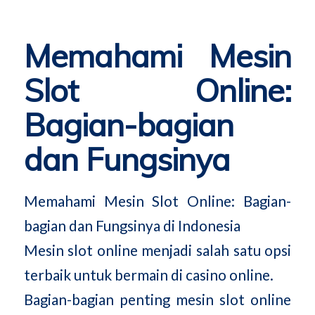
Memahami Mesin
Slot Online:
Bagian-bagian
dan Fungsinya
Memahami Mesin Slot Online: Bagian-
bagian dan Fungsinya di Indonesia
Mesin slot online menjadi salah satu opsi
terbaik untuk bermain di casino online.
Bagian-bagian penting mesin slot online