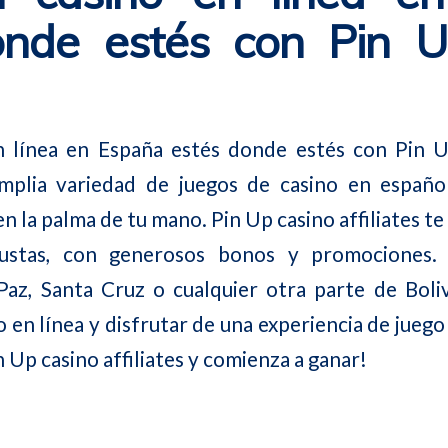
onde estés con Pin U
n línea en España estés donde estés con Pin Up
mplia variedad de juegos de casino en españo
n la palma de tu mano. Pin Up casino affiliates t
justas, con generosos bonos y promociones.
az, Santa Cruz o cualquier otra parte de Boli
o en línea y disfrutar de una experiencia de juego
n Up casino affiliates y comienza a ganar!