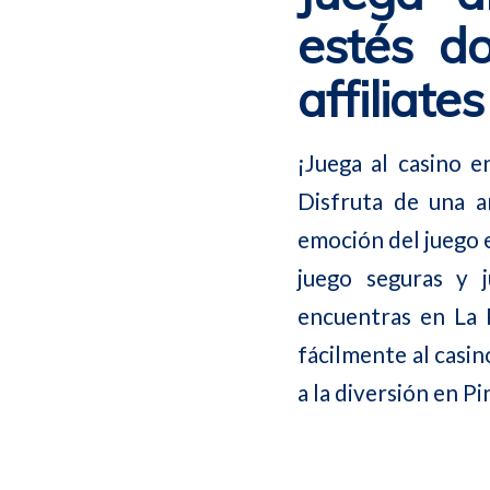
estés d
affiliates
¡Juega al casino e
Disfruta de una a
emoción del juego e
juego seguras y 
encuentras en La P
fácilmente al casin
a la diversión en Pi