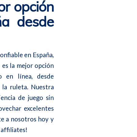
jor opción
ña desde
onfiable en España,
s es la mejor opción
o en línea, desde
la ruleta. Nuestra
iencia de juego sin
ovechar excelentes
te a nosotros hoy y
affiliates!