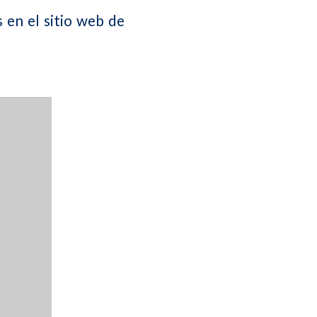
 en el sitio web de