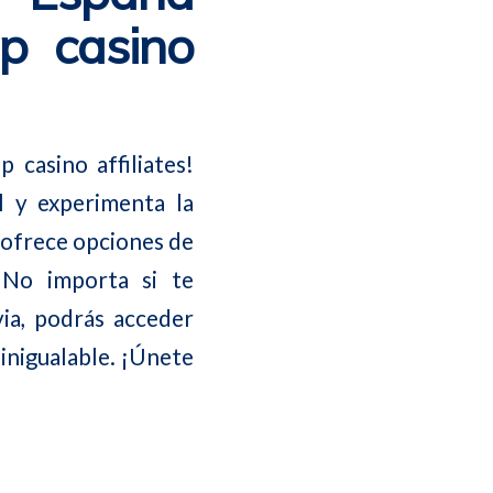
p casino
 casino affiliates!
l y experimenta la
e ofrece opciones de
 No importa si te
via, podrás acceder
 inigualable. ¡Únete