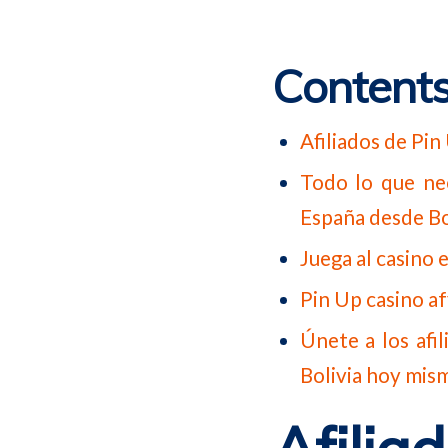
Content
Afiliados de Pin
Todo lo que nec
España desde Bo
Juega al casino 
Pin Up casino af
Únete a los afi
Bolivia hoy mis