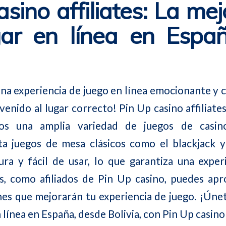
sino affiliates: La me
gar en línea en Espa
una experiencia de juego en línea emocionante y c
 venido al lugar correcto! Pin Up casino affiliate
os una amplia variedad de juegos de casin
a juegos de mesa clásicos como el blackjack y 
ra y fácil de usar, lo que garantiza una exper
, como afiliados de Pin Up casino, puedes apr
s que mejorarán tu experiencia de juego. ¡Úne
 línea en España, desde Bolivia, con Pin Up casino 