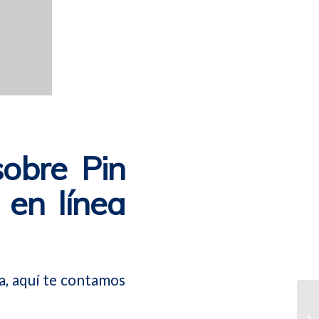
sobre Pin
 en línea
ña, aquí te contamos
Jo
ex